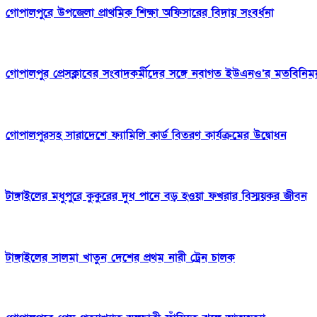
গোপালপুরে উপজেলা প্রাথমিক শিক্ষা অফিসারের বিদায় সংবর্ধনা
গোপালপুর প্রেসক্লাবের সংবাদকর্মীদের সঙ্গে নবাগত ইউএনও’র মতবিনিম
গোপালপুরসহ সারাদেশে ফ্যামিলি কার্ড বিতরণ কার্যক্রমের উদ্বোধন
টাঙ্গাইলের মধুপুরে কুকুরের দুধ পানে বড় হওয়া ফখরার বিস্ময়কর জীবন
টাঙ্গাইলের সালমা খাতুন দেশের প্রথম নারী ট্রেন চালক