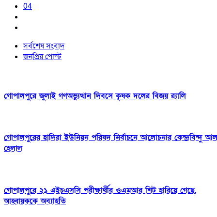
04
সর্বশেষ সংবাদ
জনপ্রিয় পোস্ট
গোপালপুরে জুলাই গণঅভ্যুত্থান দিবসে কৃষক দলের বিজয় র‍্যালি
গোপালপুরের হাদিরা ইউনিয়ন পরিষদ নির্বাচনে আলোচনার কেন্দ্রবিন্দু আ
হেলাল
গোপালপুরে ২১ এইচএসসি পরীক্ষার্থীর ওএমআর শিট হারিয়ে গেছে,
আহ্বায়ককে অব্যাহতি