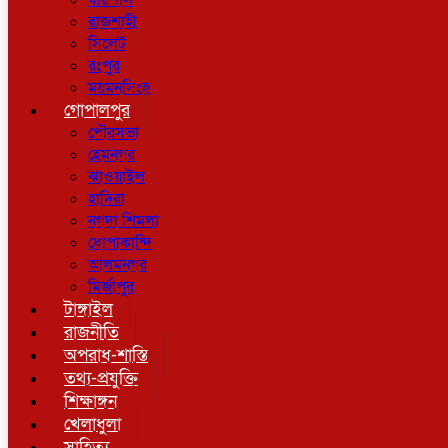
বরিশাল
রাজশাহী
সিলেট
রংপুর
ময়মনসিংহ
গোপালপুর
পৌরসভা
হেমনগর
ঝাওয়াইল
হাদিরা
নগদা শিমলা
ধোপাকান্দি
আলমনগর
মির্জাপুর
টাঙ্গাইল
রাজনীতি
অপরাধ-শাস্তি
তথ্য-প্রযুক্তি
শিক্ষাঙ্গন
খেলাধুলা
সাহিত্য