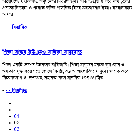
বিশ্লেষণের যৎকিঞ্চিত অনুঘটনার বিবরণ ছিল। আজ দ্বিতীয় এ পর্বে দীর্ঘ চুলের
প্রত্যক্ষ বিড়ম্বনা ও পরোক্ষ স্বস্তির প্রাসঙ্গিক বিষয় অবতারণার ইচ্ছা। করোনাকা
আমার
-
- - বিস্তারিত
শিক্ষা বান্ধব ইউএনও সাঈকা সাহাদাত
শিক্ষা একটি দেশের উন্নয়নের চাবিকাঠি। শিক্ষা মানুষের মনকে কুসংস্কার ও
অন্ধকার মুক্ত করে গড়ে তোলে বিনয়ী, ভদ্র ও আলোকিত মানুষে। জাগ্রত করে
বিবেকবোধ ও দেশপ্রেম, সহায়তা করে মানবিক গুণে গুণান্বিত
-
- - বিস্তারিত
01
02
03