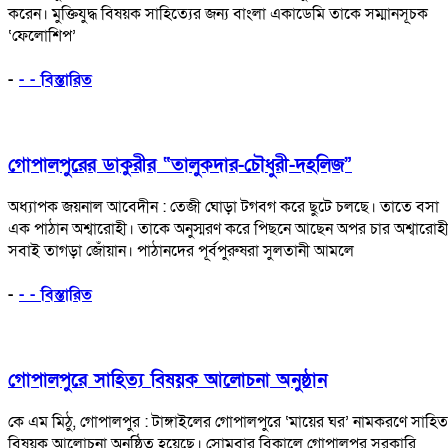
করেন। মুক্তিযুদ্ধ বিষয়ক সাহিত্যের জন্য বাংলা একাডেমি তাকে সম্মানসূচক
‘ফেলোশিপ’
-
- - বিস্তারিত
গোপালপুরের ডাকুরীর “তালুকদার-চৌধুরী-দহলিজ”
অধ্যাপক জয়নাল আবেদীন : তেজী ঘোড়া টগবগ করে ছুটে চলছে। তাতে বসা
এক পাঠান অশ্বারোহী। তাকে অনুস্মরণ করে পিছনে আছেন অপর চার অশ্বারোহ
সবাই তাগড়া জোঁয়ান। পাঠানদের পূর্বপুরুষরা সুলতানী আমলে
-
- - বিস্তারিত
গোপালপুরে সাহিত্য বিষয়ক আলোচনা অনুষ্ঠান
কে এম মিঠু, গোপালপুর : টাঙ্গাইলের গোপালপুরে ‘মায়ের ঘর’ নামকরণে সাহিত্
বিষয়ক আলোচনা অনুষ্ঠিত হয়েছে। সোমবার বিকালে গোপালপুর সরকারি