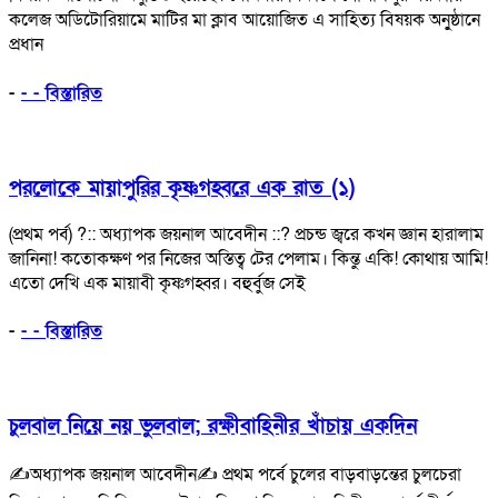
কলেজ অডিটোরিয়ামে মাটির মা ক্লাব আয়োজিত এ সাহিত্য বিষয়ক অনু্ষ্ঠানে
প্রধান
-
- - বিস্তারিত
পরলোকে মায়াপুরির কৃষ্ণগহ্বরে এক রাত (১)
(প্রথম পর্ব) ?:: অধ্যাপক জয়নাল আবেদীন ::? প্রচন্ড জ্বরে কখন জ্ঞান হারালাম
জানিনা! কতোকক্ষণ পর নিজের অস্তিত্ব টের পেলাম। কিন্তু একি! কোথায় আমি!
এতো দেখি এক মায়াবী কৃষ্ণগহ্বর। বহুর্বুজ সেই
-
- - বিস্তারিত
চুলবাল নিয়ে নয় ভুলবাল; রক্ষীবাহিনীর খাঁচায় একদিন
✍অধ্যাপক জয়নাল আবেদীন✍ প্রথম পর্বে চুলের বাড়বাড়ন্তের চুলচেরা