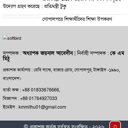
উদ্যোগ গ্রহণ করেছে : প্রতিমন্ত্রী টুকু
গোপালপুরে শিক্ষার্থীদের শিক্ষা উপকরণ
বিতরণ ও শ্রেষ্ঠ প্রধান শিক্ষকদের সংবর্ধনা
গোপালপুরে যমুনার ভাঙনে বিলীন বসতভিটা-
আবাদি জমি, হুমকিতে বন্যা নিয়ন্ত্রণ বাঁধ
সম্পাদক :
অধ্যাপক জয়নাল আবেদীন
| নির্বাহী সম্পাদক :
কে এম
মিঠু
গোপালপুরে প্রাথমিক শিক্ষা কর্মকর্তার বিরুদ্ধে
দুর্নীতি ও অনিয়মের অভিযোগ
প্রকাশক কার্যালয় : বেবি ল্যান্ড, বাজার রোড, গোপালপুর, টাঙ্গাইল -১৯৯০,
বাংলাদেশ।
গোপালপুরে উপজেলা প্রাথমিক শিক্ষা
অফিসারের বিদায় সংবর্ধনা
বার্তা কক্ষ : +88 01833676666,
বিজ্ঞাপন : +88 01764927033
গোপালপুর প্রেসক্লাবের সংবাদকর্মীদের সঙ্গে
ইমেইল : kmmithu01@gmail.com
নবাগত ইউএনও’র মতবিনিময়
গোপালপুরসহ সারাদেশে ফ্যামিলি কার্ড বিতরণ
Top
© প্রকাশক কর্তৃক সর্বস্বত্ব সংরক্ষিত - ২০২৬