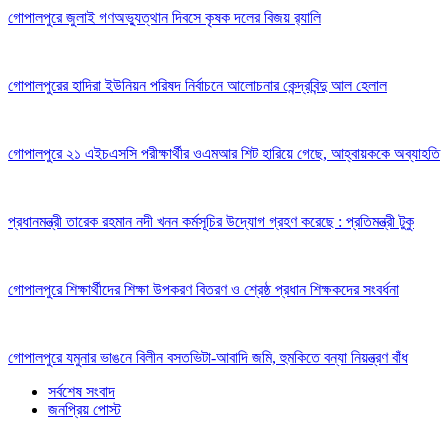
গোপালপুরে জুলাই গণঅভ্যুত্থান দিবসে কৃষক দলের বিজয় র‍্যালি
গোপালপুরের হাদিরা ইউনিয়ন পরিষদ নির্বাচনে আলোচনার কেন্দ্রবিন্দু আল হেলাল
গোপালপুরে ২১ এইচএসসি পরীক্ষার্থীর ওএমআর শিট হারিয়ে গেছে, আহ্বায়ককে অব্যাহতি
প্রধানমন্ত্রী তারেক রহমান নদী খনন কর্মসূচির উদ্যোগ গ্রহণ করেছে : প্রতিমন্ত্রী টুকু
গোপালপুরে শিক্ষার্থীদের শিক্ষা উপকরণ বিতরণ ও শ্রেষ্ঠ প্রধান শিক্ষকদের সংবর্ধনা
গোপালপুরে যমুনার ভাঙনে বিলীন বসতভিটা-আবাদি জমি, হুমকিতে বন্যা নিয়ন্ত্রণ বাঁধ
সর্বশেষ সংবাদ
জনপ্রিয় পোস্ট