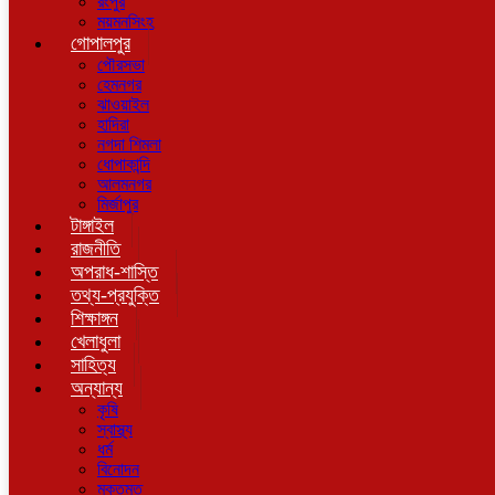
রংপুর
ময়মনসিংহ
গোপালপুর
পৌরসভা
হেমনগর
ঝাওয়াইল
হাদিরা
নগদা শিমলা
ধোপাকান্দি
আলমনগর
মির্জাপুর
টাঙ্গাইল
রাজনীতি
অপরাধ-শাস্তি
তথ্য-প্রযুক্তি
শিক্ষাঙ্গন
খেলাধুলা
সাহিত্য
অন্যান্য
কৃষি
স্বাস্থ্য
ধর্ম
বিনোদন
মুক্তমত