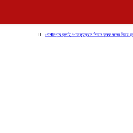
গোপালপুরে জুলাই গণঅভ্যুত্থান দিবসে কৃষক দলের বিজয় র‍্যালি