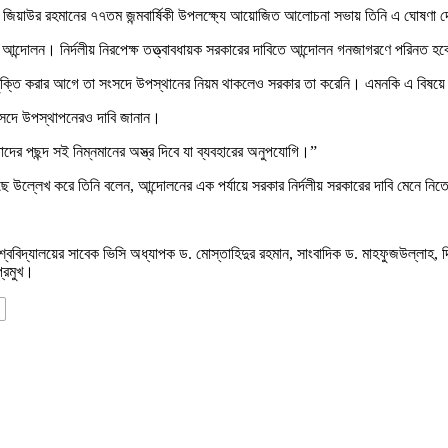
ন্ট জিয়াউর রহমানের ৭৭তম জন্মবার্ষিকী উপলক্ষ্যে আয়োজিত আলোচনা সভায় তিনি এ ঘোষণা 
র আন্দোলন। নির্দলীয় নিরপেক্ষ তত্ত্বাবধায়ক সরকারের দাবিতে আন্দোলন গনজাগরণে পরিনত হ
 কোন চুক্তি করার আগে তা সংসদে উপস্থানের নিয়ম থাকলেও সরকার তা করেনি। এমনকি এ বিষয়
ষয় সংসদে উপস্থাপনেরও দাবি জানান।
তাদের পছন্দ সই নিম্নমানের অস্ত্র দিবে যা ব্যবহারের অনুপযোগি।”
 উল্লেখ করে তিনি বলেন, আন্দোলনের এক পর্যায়ে সরকার নির্দলীয় সরকারের দাবি মেনে নিত
্ববিদ্যালয়ের সাবেক ভিসি অধ্যাপক ড. মোস্তাহিদুর রহমান, সাংবাদিক ড. মাহফুজউল্লাহ, দিন
প্রমুখ।