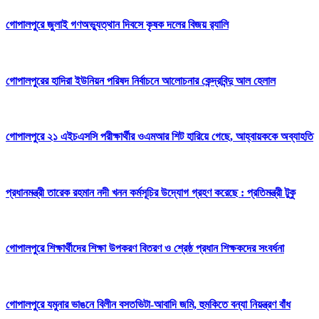
গোপালপুরে জুলাই গণঅভ্যুত্থান দিবসে কৃষক দলের বিজয় র‍্যালি
গোপালপুরের হাদিরা ইউনিয়ন পরিষদ নির্বাচনে আলোচনার কেন্দ্রবিন্দু আল হেলাল
গোপালপুরে ২১ এইচএসসি পরীক্ষার্থীর ওএমআর শিট হারিয়ে গেছে, আহ্বায়ককে অব্যাহতি
প্রধানমন্ত্রী তারেক রহমান নদী খনন কর্মসূচির উদ্যোগ গ্রহণ করেছে : প্রতিমন্ত্রী টুকু
গোপালপুরে শিক্ষার্থীদের শিক্ষা উপকরণ বিতরণ ও শ্রেষ্ঠ প্রধান শিক্ষকদের সংবর্ধনা
গোপালপুরে যমুনার ভাঙনে বিলীন বসতভিটা-আবাদি জমি, হুমকিতে বন্যা নিয়ন্ত্রণ বাঁধ