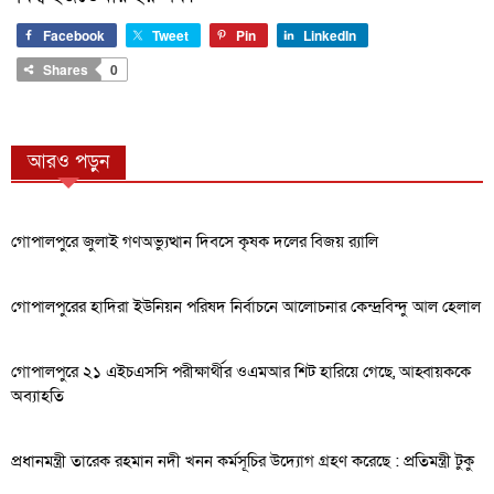
Facebook
Tweet
Pin
LinkedIn
Shares
0
আরও পড়ুন
গোপালপুরে জুলাই গণঅভ্যুত্থান দিবসে কৃষক দলের বিজয় র‍্যালি
গোপালপুরের হাদিরা ইউনিয়ন পরিষদ নির্বাচনে আলোচনার কেন্দ্রবিন্দু আল হেলাল
গোপালপুরে ২১ এইচএসসি পরীক্ষার্থীর ওএমআর শিট হারিয়ে গেছে, আহ্বায়ককে
অব্যাহতি
প্রধানমন্ত্রী তারেক রহমান নদী খনন কর্মসূচির উদ্যোগ গ্রহণ করেছে : প্রতিমন্ত্রী টুকু