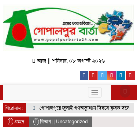
আজ || শনিবার, ০৮ অগাস্ট ২০২৬
Facebook
Youtube
Twitter
Instagr
Lin
Toggle
navigation
গোপালপুরে জুলাই গণঅভ্যুত্থান দিবসে কৃষক দলের বিজয় র
শিরোনাম :
প্রচ্ছদ
বিভাগ || Uncategorized