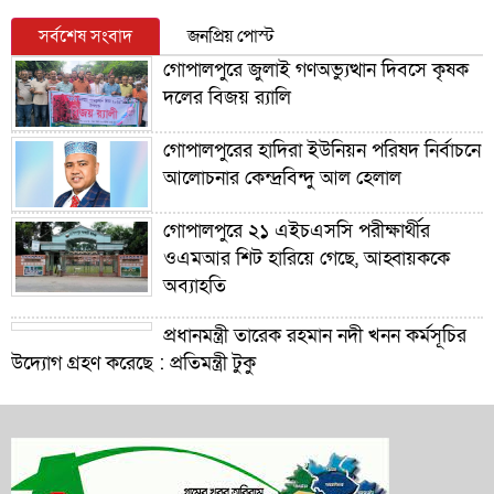
সর্বশেষ সংবাদ
জনপ্রিয় পোস্ট
গোপালপুরে জুলাই গণঅভ্যুত্থান দিবসে কৃষক
দলের বিজয় র‍্যালি
গোপালপুরের হাদিরা ইউনিয়ন পরিষদ নির্বাচনে
আলোচনার কেন্দ্রবিন্দু আল হেলাল
গোপালপুরে ২১ এইচএসসি পরীক্ষার্থীর
ওএমআর শিট হারিয়ে গেছে, আহ্বায়ককে
অব্যাহতি
প্রধানমন্ত্রী তারেক রহমান নদী খনন কর্মসূচির
উদ্যোগ গ্রহণ করেছে : প্রতিমন্ত্রী টুকু
গোপালপুরে শিক্ষার্থীদের শিক্ষা উপকরণ
বিতরণ ও শ্রেষ্ঠ প্রধান শিক্ষকদের সংবর্ধনা
গোপালপুরে যমুনার ভাঙনে বিলীন বসতভিটা-