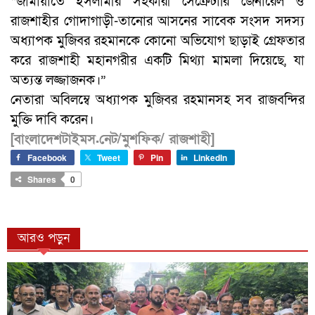
“জামায়াতে ইসলামীর সহকারী সেক্রেটারি জেনারেল ও
রাজশাহীর গোদাগাড়ী-তানোর আসনের সাবেক সংসদ সদস্য
অধ্যাপক মুজিবর রহমানকে কোনো অভিযোগ ছাড়াই গ্রেফতার
করে রাজশাহী মহানগরীর একটি মিথ্যা মামলা দিয়েছে, যা
অত্যন্ত লজ্জাজনক।”
নেতারা অবিলম্বে অধ্যাপক মুজিবর রহমানসহ সব রাজবন্দির
মুক্তি দাবি করেন।
[বাংলাদেশটাইমস.নেট/মুশফিক/ রাজশাহী]
Facebook
Tweet
Pin
LinkedIn
Shares
0
আরও পড়ুন