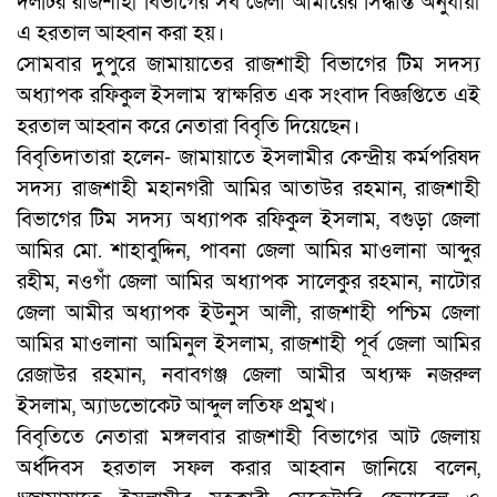
দলটির রাজশাহী বিভাগের সব জেলা আমীরের সিদ্ধান্ত অনুযায়ী
এ হরতাল আহ্বান করা হয়।
সোমবার দুপুরে জামায়াতের রাজশাহী বিভাগের টিম সদস্য
অধ্যাপক রফিকুল ইসলাম স্বাক্ষরিত এক সংবাদ বিজ্ঞপ্তিতে এই
হরতাল আহ্বান করে নেতারা বিবৃতি দিয়েছেন।
বিবৃতিদাতারা হলেন- জামায়াতে ইসলামীর কেন্দ্রীয় কর্মপরিষদ
সদস্য রাজশাহী মহানগরী আমির আতাউর রহমান, রাজশাহী
বিভাগের টিম সদস্য অধ্যাপক রফিকুল ইসলাম, বগুড়া জেলা
আমির মো. শাহাবুদ্দিন, পাবনা জেলা আমির মাওলানা আব্দুর
রহীম, নওগাঁ জেলা আমির অধ্যাপক সালেকুর রহমান, নাটোর
জেলা আমীর অধ্যাপক ইউনুস আলী, রাজশাহী পশ্চিম জেলা
আমির মাওলানা আমিনুল ইসলাম, রাজশাহী পূর্ব জেলা আমির
রেজাউর রহমান, নবাবগঞ্জ জেলা আমীর অধ্যক্ষ নজরুল
ইসলাম, অ্যাডভোকেট আব্দুল লতিফ প্রমুখ।
বিবৃতিতে নেতারা মঙ্গলবার রাজশাহী বিভাগের আট জেলায়
অর্ধদিবস হরতাল সফল করার আহ্বান জানিয়ে বলেন,