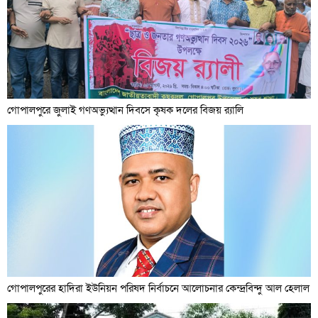
গোপালপুরে জুলাই গণঅভ্যুত্থান দিবসে কৃষক দলের বিজয় র‍্যালি
গোপালপুরের হাদিরা ইউনিয়ন পরিষদ নির্বাচনে আলোচনার কেন্দ্রবিন্দু আল হেলাল