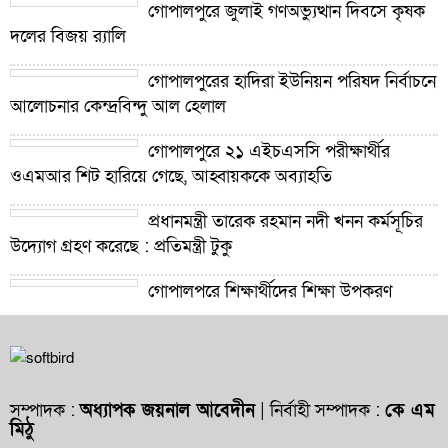
গোপালপুরে জুলাই গণঅভ্যুত্থান দিবসে কৃষক
দলের বিজয় র‍্যালি
গোপালপুরের হাদিরা ইউনিয়ন পরিষদ নির্বাচনে
আলোচনার কেন্দ্রবিন্দু আল হেলাল
গোপালপুরে ২১ এইচএসসি পরীক্ষার্থীর
ওএমআর শিট হারিয়ে গেছে, আহ্বায়ককে অব্যাহতি
প্রধানমন্ত্রী তারেক রহমান নদী খনন কর্মসূচির
উদ্যোগ গ্রহণ করেছে : প্রতিমন্ত্রী টুকু
গোপালপুরে শিক্ষার্থীদের শিক্ষা উপকরণ
বিতরণ ও শ্রেষ্ঠ প্রধান শিক্ষকদের সংবর্ধনা
গোপালপুরে যমুনার ভাঙনে বিলীন বসতভিটা-
আবাদি জমি, হুমকিতে বন্যা নিয়ন্ত্রণ বাঁধ
সম্পাদক :
অধ্যাপক জয়নাল আবেদীন
| নির্বাহী সম্পাদক :
কে এম
মিঠু
গোপালপুরে প্রাথমিক শিক্ষা কর্মকর্তার বিরুদ্ধে