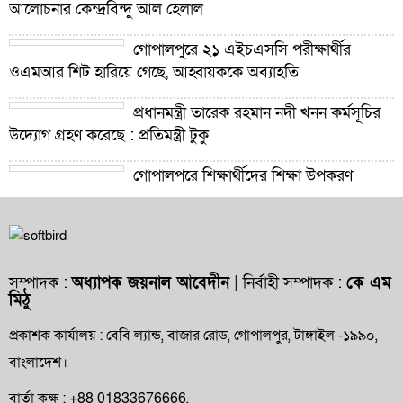
আলোচনার কেন্দ্রবিন্দু আল হেলাল
গোপালপুরে ২১ এইচএসসি পরীক্ষার্থীর
ওএমআর শিট হারিয়ে গেছে, আহ্বায়ককে অব্যাহতি
প্রধানমন্ত্রী তারেক রহমান নদী খনন কর্মসূচির
উদ্যোগ গ্রহণ করেছে : প্রতিমন্ত্রী টুকু
গোপালপুরে শিক্ষার্থীদের শিক্ষা উপকরণ
বিতরণ ও শ্রেষ্ঠ প্রধান শিক্ষকদের সংবর্ধনা
গোপালপুরে যমুনার ভাঙনে বিলীন বসতভিটা-
আবাদি জমি, হুমকিতে বন্যা নিয়ন্ত্রণ বাঁধ
সম্পাদক :
অধ্যাপক জয়নাল আবেদীন
| নির্বাহী সম্পাদক :
কে এম
মিঠু
গোপালপুরে প্রাথমিক শিক্ষা কর্মকর্তার বিরুদ্ধে
দুর্নীতি ও অনিয়মের অভিযোগ
প্রকাশক কার্যালয় : বেবি ল্যান্ড, বাজার রোড, গোপালপুর, টাঙ্গাইল -১৯৯০,
বাংলাদেশ।
গোপালপুরে উপজেলা প্রাথমিক শিক্ষা
অফিসারের বিদায় সংবর্ধনা
বার্তা কক্ষ : +88 01833676666,