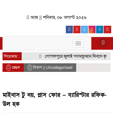
আজ || শনিবার, ০৮ অগাস্ট ২০২৬
Facebook
Youtube
Twitter
Instagr
Lin
Toggle
navigation
গোপালপুরে জুলাই গণঅভ্যুত্থান দিবসে কৃষক দলে
শিরোনাম :
প্রচ্ছদ
বিভাগ || Uncategorized
মাইনাস টু নয়, প্লাস ফোর – ব্যারিস্টার রফিক-
উল হক