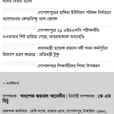
দলের বিজয় র‍্যালি
গোপালপুরের হাদিরা ইউনিয়ন পরিষদ নির্বাচনে
আলোচনার কেন্দ্রবিন্দু আল হেলাল
গোপালপুরে ২১ এইচএসসি পরীক্ষার্থীর
ওএমআর শিট হারিয়ে গেছে, আহ্বায়ককে অব্যাহতি
প্রধানমন্ত্রী তারেক রহমান নদী খনন কর্মসূচির
উদ্যোগ গ্রহণ করেছে : প্রতিমন্ত্রী টুকু
গোপালপুরে শিক্ষার্থীদের শিক্ষা উপকরণ
বিতরণ ও শ্রেষ্ঠ প্রধান শিক্ষকদের সংবর্ধনা
গোপালপুরে যমুনার ভাঙনে বিলীন বসতভিটা-
আবাদি জমি, হুমকিতে বন্যা নিয়ন্ত্রণ বাঁধ
সম্পাদক :
অধ্যাপক জয়নাল আবেদীন
| নির্বাহী সম্পাদক :
কে এম
মিঠু
গোপালপুরে প্রাথমিক শিক্ষা কর্মকর্তার বিরুদ্ধে
দুর্নীতি ও অনিয়মের অভিযোগ
প্রকাশক কার্যালয় : বেবি ল্যান্ড, বাজার রোড, গোপালপুর, টাঙ্গাইল -১৯৯০,