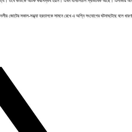
য। তবে কাউকে আটক করাসম্ভব হয়নি। এখন যানচলাচল স্বাভাবিক আছে। এলাকায় অতিরিক্ত 
১৮ দলীয় জোটের সকাল-সন্ধ্যা হরতালকে সামনে রেখে এ অগ্নি সংযোগের ঘটনাঘটেছে বলে ধারণ