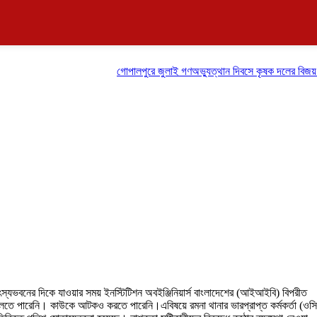
গোপালপুরে জুলাই গণঅভ্যুত্থান দিবসে কৃষক দলের বিজয় র‍্যালি
ৎস্যভবনের দিকে যাওয়ার সময় ইনস্টিটিশন অবইঞ্জিনিয়ার্স বাংলাদেশের (আইআইবি) বিপরীত
িছু বলতে পারেনি। কাউকে আটকও করতে পারেনি।এবিষয়ে রমনা থানার ভারপ্রাপ্ত কর্মকর্তা (ওসি