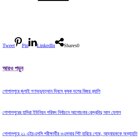
Tweet
Pin
LinkedIn
Shares
0
আরও পড়ুন
গোপালপুরে জুলাই গণঅভ্যুত্থান দিবসে কৃষক দলের বিজয় র‍্যালি
গোপালপুরের হাদিরা ইউনিয়ন পরিষদ নির্বাচনে আলোচনার কেন্দ্রবিন্দু আল হেলাল
গোপালপুরে ২১ এইচএসসি পরীক্ষার্থীর ওএমআর শিট হারিয়ে গেছে, আহ্বায়ককে অব্যাহতি