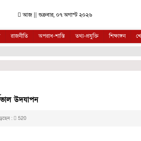
আজ || শুক্রবার, ০৭ অগাস্ট ২০২৬
ল
রাজনীতি
অপরাধ-শাস্তি
তথ্য-প্রযুক্তি
শিক্ষাঙ্গন
খে
ণিভাল উদযাপন
েছেন :
520