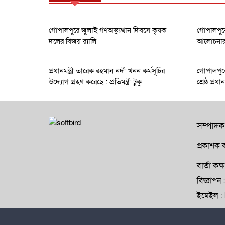
গোপালপুরে জুলাই গণঅভ্যুত্থান দিবসে কৃষক
গোপালপুরে
দলের বিজয় র‍্যালি
আলোচনার ক
প্রধানমন্ত্রী তারেক রহমান নদী খনন কর্মসূচির
গোপালপুরে
উদ্যোগ গ্রহণ করেছে : প্রতিমন্ত্রী টুকু
শ্রেষ্ঠ প্র
সম্পাদক
প্রকাশক ক
বার্তা ক
বিজ্ঞাপ
ইমেইল 