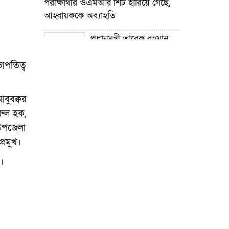
পরীক্ষার্থীর ওএমআর শিট হারিয়ে গেছে,
আহ্বায়ককে অব্যাহতি
প্রধানমন্ত্রী তারেক রহমান
নদী খনন কর্মসূচির উদ্যোগ গ্রহণ করেছে :
প্রতিমন্ত্রী টুকু
াপতিত্ব
গোপালপুরে শিক্ষার্থীদের
বুবক্কর
শিক্ষা উপকরণ বিতরণ ও শ্রেষ্ঠ প্রধান
শিক্ষকদের সংবর্ধনা
রুল হক,
 উপজেলা
গোপালপুরে যমুনার ভাঙনে
্রমুখ।
বিলীন বসতভিটা-আবাদি জমি, হুমকিতে
।
বন্যা নিয়ন্ত্রণ বাঁধ
গোপালপুরে প্রাথমিক শিক্ষা
কর্মকর্তার বিরুদ্ধে দুর্নীতি ও
অনিয়মের অভিযোগ