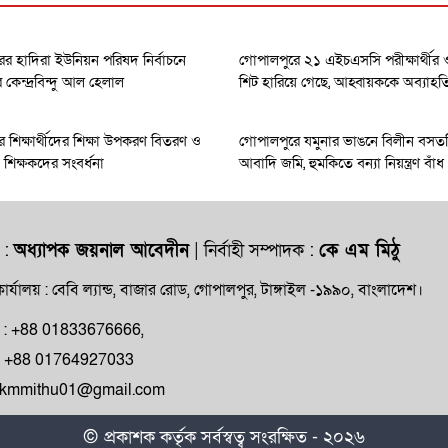
র হাদিরা ইউনিয়ন পরিষদ নির্বাচনে
গোপালপুরে ২১ এইচএসসি পরীক্ষার্থী
েন্দ্রবিন্দু আল হেলাল
শিট হারিয়ে গেছে, আহ্বায়ককে অব্যাহত
 শিক্ষার্থীদের শিক্ষা উপকরণ বিতরণ ও
গোপালপুরে যমুনার ভাঙনে বিলীন বসত
ধান শিক্ষকদের সংবর্ধনা
আবাদি জমি, হুমকিতে বন্যা নিয়ন্ত্রণ বাঁধ
 :
অধ্যাপক জয়নাল আবেদীন
| নির্বাহী সম্পাদক :
কে এম মিঠু
ার্যালয় : বেবি ল্যান্ড, বাজার রোড, গোপালপুর, টাঙ্গাইল -১৯৯০, বাংলাদেশ।
ক্ষ : +88 01833676666,
ন : +88 01764927033
: kmmithu01@gmail.com
© প্রকাশক কর্তৃক সর্বস্বত্ব সংরক্ষিত - ২০২৬