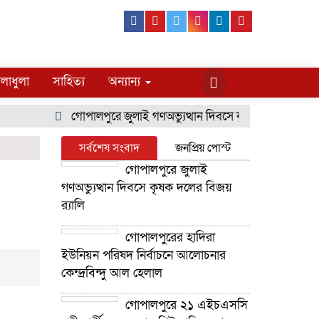
Facebook
Youtube
Twitter
Instagram
Linkedin
Pinterest
লাধুলা
সাহিত্য
অন্যান্য
গোপালপুরে জুলাই গণঅভ্যুত্থান দিবসে কৃষক দলের বিজয় র‍্য
সর্বশেষ সংবাদ
জনপ্রিয় পোস্ট
গোপালপুরে জুলাই
গণঅভ্যুত্থান দিবসে কৃষক দলের বিজয়
র‍্যালি
গোপালপুরের হাদিরা
ইউনিয়ন পরিষদ নির্বাচনে আলোচনার
কেন্দ্রবিন্দু আল হেলাল
গোপালপুরে ২১ এইচএসসি