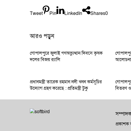
Tweet
Pin
LinkedIn
Shares
0
আরও পড়ুন
গোপালপুরে জুলাই গণঅভ্যুত্থান দিবসে কৃষক
গোপালপুর
দলের বিজয় র‍্যালি
আলোচনার 
প্রধানমন্ত্রী তারেক রহমান নদী খনন কর্মসূচির
গোপালপুর
উদ্যোগ গ্রহণ করেছে : প্রতিমন্ত্রী টুকু
বিতরণ ও শ
সম্পাদ
প্রকাশক 