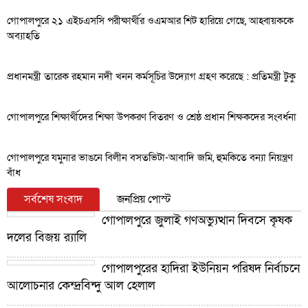
গোপালপুরে ২১ এইচএসসি পরীক্ষার্থীর ওএমআর শিট হারিয়ে গেছে, আহ্বায়ককে
অব্যাহতি
প্রধানমন্ত্রী তারেক রহমান নদী খনন কর্মসূচির উদ্যোগ গ্রহণ করেছে : প্রতিমন্ত্রী টুকু
গোপালপুরে শিক্ষার্থীদের শিক্ষা উপকরণ বিতরণ ও শ্রেষ্ঠ প্রধান শিক্ষকদের সংবর্ধনা
গোপালপুরে যমুনার ভাঙনে বিলীন বসতভিটা-আবাদি জমি, হুমকিতে বন্যা নিয়ন্ত্রণ
বাঁধ
সর্বশেষ সংবাদ
জনপ্রিয় পোস্ট
গোপালপুরে জুলাই গণঅভ্যুত্থান দিবসে কৃষক
দলের বিজয় র‍্যালি
গোপালপুরের হাদিরা ইউনিয়ন পরিষদ নির্বাচনে
আলোচনার কেন্দ্রবিন্দু আল হেলাল