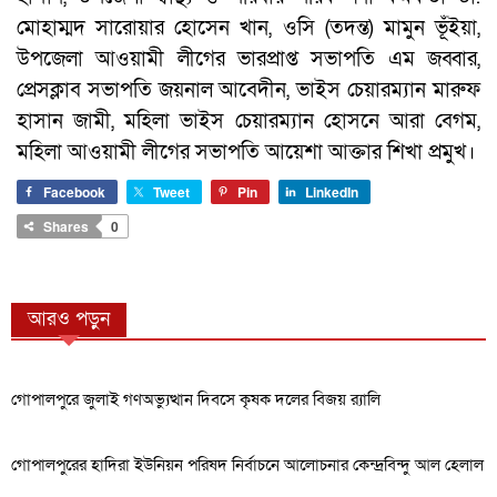
মোহাম্মদ সারোয়ার হোসেন খান, ওসি (তদন্ত) মামুন ভূঁইয়া,
উপজেলা আওয়ামী লীগের ভারপ্রাপ্ত সভাপতি এম জব্বার,
প্রেসক্লাব সভাপতি জয়নাল আবেদীন, ভাইস চেয়ারম্যান মারুফ
হাসান জামী, মহিলা ভাইস চেয়ারম্যান হোসনে আরা বেগম,
মহিলা আওয়ামী লীগের সভাপতি আয়েশা আক্তার শিখা প্রমুখ।
Facebook
Tweet
Pin
LinkedIn
Shares
0
আরও পড়ুন
গোপালপুরে জুলাই গণঅভ্যুত্থান দিবসে কৃষক দলের বিজয় র‍্যালি
গোপালপুরের হাদিরা ইউনিয়ন পরিষদ নির্বাচনে আলোচনার কেন্দ্রবিন্দু আল হেলাল