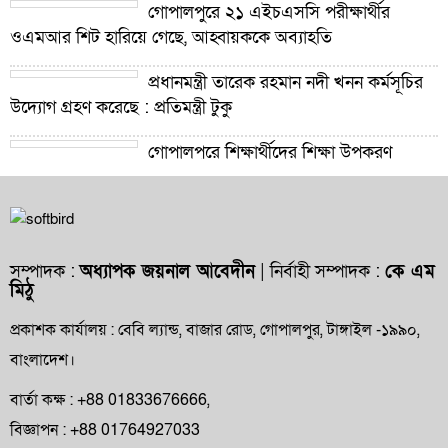
গোপালপুরে ২১ এইচএসসি পরীক্ষার্থীর
ওএমআর শিট হারিয়ে গেছে, আহ্বায়ককে অব্যাহতি
প্রধানমন্ত্রী তারেক রহমান নদী খনন কর্মসূচির
উদ্যোগ গ্রহণ করেছে : প্রতিমন্ত্রী টুকু
গোপালপুরে শিক্ষার্থীদের শিক্ষা উপকরণ
বিতরণ ও শ্রেষ্ঠ প্রধান শিক্ষকদের সংবর্ধনা
গোপালপুরে যমুনার ভাঙনে বিলীন বসতভিটা-
আবাদি জমি, হুমকিতে বন্যা নিয়ন্ত্রণ বাঁধ
সম্পাদক :
অধ্যাপক জয়নাল আবেদীন
| নির্বাহী সম্পাদক :
কে এম
মিঠু
গোপালপুরে প্রাথমিক শিক্ষা কর্মকর্তার বিরুদ্ধে
দুর্নীতি ও অনিয়মের অভিযোগ
প্রকাশক কার্যালয় : বেবি ল্যান্ড, বাজার রোড, গোপালপুর, টাঙ্গাইল -১৯৯০,
বাংলাদেশ।
গোপালপুরে উপজেলা প্রাথমিক শিক্ষা
অফিসারের বিদায় সংবর্ধনা
বার্তা কক্ষ : +88 01833676666,
বিজ্ঞাপন : +88 01764927033
গোপালপুর প্রেসক্লাবের সংবাদকর্মীদের সঙ্গে