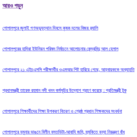
আরও পড়ুন
গোপালপুরে জুলাই গণঅভ্যুত্থান দিবসে কৃষক দলের বিজয় র‍্যালি
গোপালপুরের হাদিরা ইউনিয়ন পরিষদ নির্বাচনে আলোচনার কেন্দ্রবিন্দু আল হেলাল
গোপালপুরে ২১ এইচএসসি পরীক্ষার্থীর ওএমআর শিট হারিয়ে গেছে, আহ্বায়ককে অব্যাহতি
প্রধানমন্ত্রী তারেক রহমান নদী খনন কর্মসূচির উদ্যোগ গ্রহণ করেছে : প্রতিমন্ত্রী টুকু
গোপালপুরে শিক্ষার্থীদের শিক্ষা উপকরণ বিতরণ ও শ্রেষ্ঠ প্রধান শিক্ষকদের সংবর্ধনা
গোপালপুরে যমুনার ভাঙনে বিলীন বসতভিটা-আবাদি জমি, হুমকিতে বন্যা নিয়ন্ত্রণ বাঁধ