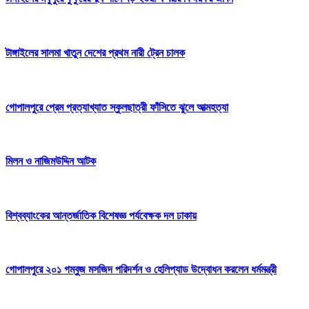
টাঙ্গাইলের সালমা খাতুন দেশের প্রথম নারী ট্রেন চালক
গোপালপুরে প্রেম প্রত্যাখ্যাত স্কুলছাত্রী ফাঁসিতে ঝুলে আত্মহত্যা
মিলন ও নাজিমউদ্দিন আটক
বিশ্বব্যাংকের আন্তর্জাতিক বিশেষজ্ঞ পর্যবেক্ষক দল ঢাকায়
গোপালপুরে ২০১ গম্বুজ মসজিদ পরিদর্শন ও হেলিপ্যাড উদ্বোধন করলেন ধর্মমন্ত্রী