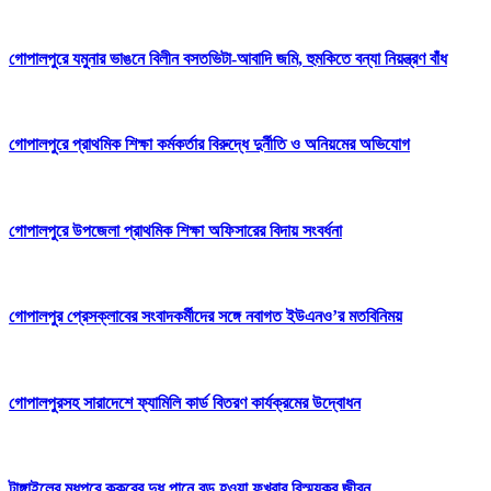
গোপালপুরে যমুনার ভাঙনে বিলীন বসতভিটা-আবাদি জমি, হুমকিতে বন্যা নিয়ন্ত্রণ বাঁধ
গোপালপুরে প্রাথমিক শিক্ষা কর্মকর্তার বিরুদ্ধে দুর্নীতি ও অনিয়মের অভিযোগ
গোপালপুরে উপজেলা প্রাথমিক শিক্ষা অফিসারের বিদায় সংবর্ধনা
গোপালপুর প্রেসক্লাবের সংবাদকর্মীদের সঙ্গে নবাগত ইউএনও’র মতবিনিময়
গোপালপুরসহ সারাদেশে ফ্যামিলি কার্ড বিতরণ কার্যক্রমের উদ্বোধন
টাঙ্গাইলের মধুপুরে কুকুরের দুধ পানে বড় হওয়া ফখরার বিস্ময়কর জীবন