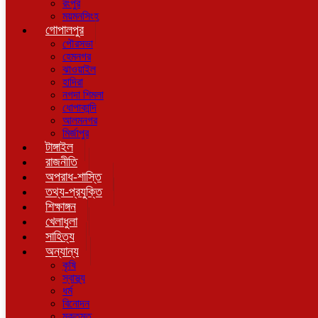
রংপুর
ময়মনসিংহ
গোপালপুর
পৌরসভা
হেমনগর
ঝাওয়াইল
হাদিরা
নগদা শিমলা
ধোপাকান্দি
আলমনগর
মির্জাপুর
টাঙ্গাইল
রাজনীতি
অপরাধ-শাস্তি
তথ্য-প্রযুক্তি
শিক্ষাঙ্গন
খেলাধুলা
সাহিত্য
অন্যান্য
কৃষি
স্বাস্থ্য
ধর্ম
বিনোদন
মুক্তমত