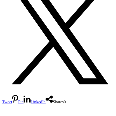
Tweet
Pin
LinkedIn
Shares
0