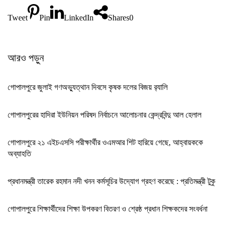
Tweet
Pin
LinkedIn
Shares
0
আরও পড়ুন
গোপালপুরে জুলাই গণঅভ্যুত্থান দিবসে কৃষক দলের বিজয় র‍্যালি
গোপালপুরের হাদিরা ইউনিয়ন পরিষদ নির্বাচনে আলোচনার কেন্দ্রবিন্দু আল হেলাল
গোপালপুরে ২১ এইচএসসি পরীক্ষার্থীর ওএমআর শিট হারিয়ে গেছে, আহ্বায়ককে
অব্যাহতি
প্রধানমন্ত্রী তারেক রহমান নদী খনন কর্মসূচির উদ্যোগ গ্রহণ করেছে : প্রতিমন্ত্রী টুকু
গোপালপুরে শিক্ষার্থীদের শিক্ষা উপকরণ বিতরণ ও শ্রেষ্ঠ প্রধান শিক্ষকদের সংবর্ধনা