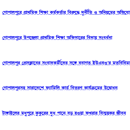
গোপালপুরে প্রাথমিক শিক্ষা কর্মকর্তার বিরুদ্ধে দুর্নীতি ও অনিয়মের অভিয
গোপালপুরে উপজেলা প্রাথমিক শিক্ষা অফিসারের বিদায় সংবর্ধনা
গোপালপুর প্রেসক্লাবের সংবাদকর্মীদের সঙ্গে নবাগত ইউএনও’র মতবিনিম
গোপালপুরসহ সারাদেশে ফ্যামিলি কার্ড বিতরণ কার্যক্রমের উদ্বোধন
টাঙ্গাইলের মধুপুরে কুকুরের দুধ পানে বড় হওয়া ফখরার বিস্ময়কর জীবন