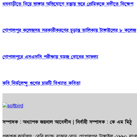
ধনবাড়ীতে বিয়ে ভাঙ্গার অভিযোগে বস্তায় ভরে প্রেমিককে নদীতে নিক্ষেপ
গোপালপুর কলেজসহ সরকারীকরণের চূড়ান্ত তালিকায় টাঙ্গাইলের ৮ কলেজ
গোপালপুরে এসএসসি পরীক্ষায় যমজ বোনের সাফল্য
কবি নির্মলেন্দু গুণের চারটি বিখ্যাত কবিতা
সম্পাদক :
অধ্যাপক জয়নাল আবেদীন
| নির্বাহী সম্পাদক :
কে এম মিঠু
প্রকাশক কার্যালয় : বেবি ল্যান্ড, বাজার রোড, গোপালপুর, টাঙ্গাইল -১৯৯০, বা