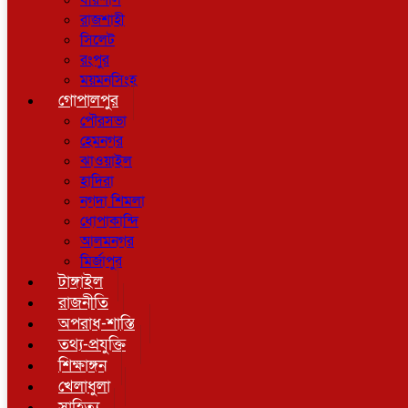
বরিশাল
রাজশাহী
সিলেট
রংপুর
ময়মনসিংহ
গোপালপুর
পৌরসভা
হেমনগর
ঝাওয়াইল
হাদিরা
নগদা শিমলা
ধোপাকান্দি
আলমনগর
মির্জাপুর
টাঙ্গাইল
রাজনীতি
অপরাধ-শাস্তি
তথ্য-প্রযুক্তি
শিক্ষাঙ্গন
খেলাধুলা
সাহিত্য