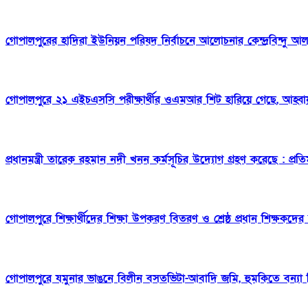
গোপালপুরের হাদিরা ইউনিয়ন পরিষদ নির্বাচনে আলোচনার কেন্দ্রবিন্দু আ
গোপালপুরে ২১ এইচএসসি পরীক্ষার্থীর ওএমআর শিট হারিয়ে গেছে, আহ্বা
প্রধানমন্ত্রী তারেক রহমান নদী খনন কর্মসূচির উদ্যোগ গ্রহণ করেছে : প্রতিমন্ত
গোপালপুরে শিক্ষার্থীদের শিক্ষা উপকরণ বিতরণ ও শ্রেষ্ঠ প্রধান শিক্ষকদের 
গোপালপুরে যমুনার ভাঙনে বিলীন বসতভিটা-আবাদি জমি, হুমকিতে বন্যা নিয়ন