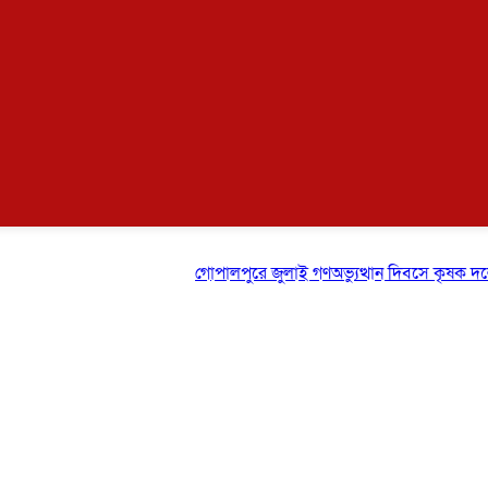
গোপালপুরে জুলাই গণঅভ্যুত্থান দিবসে কৃষক দলের বিজ