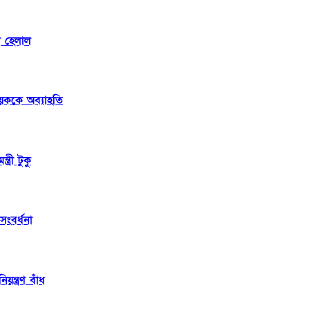
ল হেলাল
য়ককে অব্যাহতি
্রী টুকু
সংবর্ধনা
্ত্রণ বাঁধ