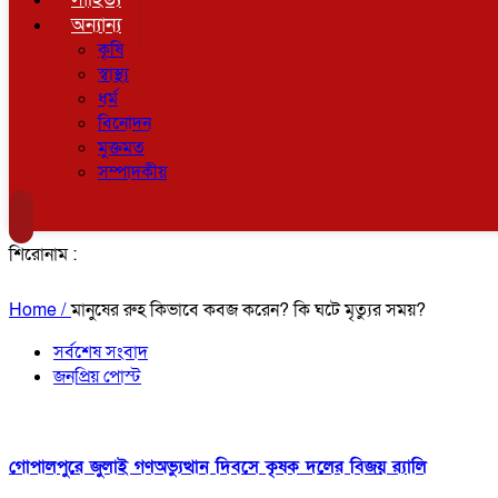
অন্যান্য
কৃষি
স্বাস্থ্য
ধর্ম
বিনোদন
মুক্তমত
সম্পাদকীয়
শিরোনাম :
Home /
মানুষের রুহ কিভাবে কবজ করেন? কি ঘটে মৃত্যুর সময়?
সর্বশেষ সংবাদ
জনপ্রিয় পোস্ট
গোপালপুরে জুলাই গণঅভ্যুত্থান দিবসে কৃষক দলের বিজয় র‍্যালি