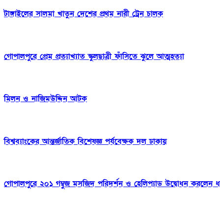
টাঙ্গাইলের সালমা খাতুন দেশের প্রথম নারী ট্রেন চালক
গোপালপুরে প্রেম প্রত্যাখ্যাত স্কুলছাত্রী ফাঁসিতে ঝুলে আত্মহত্যা
মিলন ও নাজিমউদ্দিন আটক
বিশ্বব্যাংকের আন্তর্জাতিক বিশেষজ্ঞ পর্যবেক্ষক দল ঢাকায়
গোপালপুরে ২০১ গম্বুজ মসজিদ পরিদর্শন ও হেলিপ্যাড উদ্বোধন করলেন ধর্মম