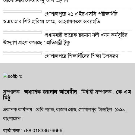
আলোচনার কেন্দ্রবিন্দু আল হেলাল
গোপালপুরে ২১ এইচএসসি পরীক্ষার্থীর
ওএমআর শিট হারিয়ে গেছে, আহ্বায়ককে অব্যাহতি
প্রধানমন্ত্রী তারেক রহমান নদী খনন কর্মসূচির
উদ্যোগ গ্রহণ করেছে : প্রতিমন্ত্রী টুকু
গোপালপুরে শিক্ষার্থীদের শিক্ষা উপকরণ
বিতরণ ও শ্রেষ্ঠ প্রধান শিক্ষকদের সংবর্ধনা
গোপালপুরে যমুনার ভাঙনে বিলীন বসতভিটা-
আবাদি জমি, হুমকিতে বন্যা নিয়ন্ত্রণ বাঁধ
সম্পাদক :
অধ্যাপক জয়নাল আবেদীন
| নির্বাহী সম্পাদক :
কে এম
মিঠু
গোপালপুরে প্রাথমিক শিক্ষা কর্মকর্তার বিরুদ্ধে
দুর্নীতি ও অনিয়মের অভিযোগ
প্রকাশক কার্যালয় : বেবি ল্যান্ড, বাজার রোড, গোপালপুর, টাঙ্গাইল -১৯৯০,
বাংলাদেশ।
গোপালপুরে উপজেলা প্রাথমিক শিক্ষা
অফিসারের বিদায় সংবর্ধনা
বার্তা কক্ষ : +88 01833676666,