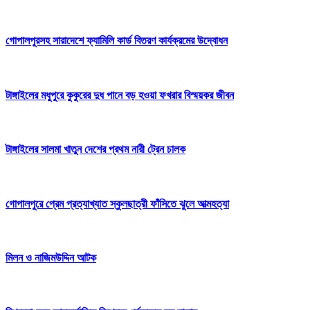
গোপালপুরসহ সারাদেশে ফ্যামিলি কার্ড বিতরণ কার্যক্রমের উদ্বোধন
টাঙ্গাইলের মধুপুরে কুকুরের দুধ পানে বড় হওয়া ফখরার বিস্ময়কর জীবন
টাঙ্গাইলের সালমা খাতুন দেশের প্রথম নারী ট্রেন চালক
গোপালপুরে প্রেম প্রত্যাখ্যাত স্কুলছাত্রী ফাঁসিতে ঝুলে আত্মহত্যা
মিলন ও নাজিমউদ্দিন আটক