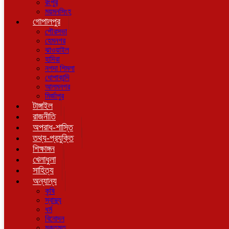
রংপুর
ময়মনসিংহ
গোপালপুর
পৌরসভা
হেমনগর
ঝাওয়াইল
হাদিরা
নগদা শিমলা
ধোপাকান্দি
আলমনগর
মির্জাপুর
টাঙ্গাইল
রাজনীতি
অপরাধ-শাস্তি
তথ্য-প্রযুক্তি
শিক্ষাঙ্গন
খেলাধুলা
সাহিত্য
অন্যান্য
কৃষি
স্বাস্থ্য
ধর্ম
বিনোদন
মুক্তমত