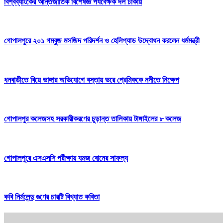
বিশ্বব্যাংকের আন্তর্জাতিক বিশেষজ্ঞ পর্যবেক্ষক দল ঢাকায়
গোপালপুরে ২০১ গম্বুজ মসজিদ পরিদর্শন ও হেলিপ্যাড উদ্বোধন করলেন ধর্মমন্ত্রী
ধনবাড়ীতে বিয়ে ভাঙ্গার অভিযোগে বস্তায় ভরে প্রেমিককে নদীতে নিক্ষেপ
গোপালপুর কলেজসহ সরকারীকরণের চূড়ান্ত তালিকায় টাঙ্গাইলের ৮ কলেজ
গোপালপুরে এসএসসি পরীক্ষায় যমজ বোনের সাফল্য
কবি নির্মলেন্দু গুণের চারটি বিখ্যাত কবিতা