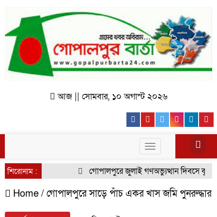
আজ || সোমবার, ১০ অগাস্ট ২০২৬
Facebook
Youtube
Twitter
Instagr
Lin
Toggle
navigation
গোপালপুরে জুলাই গণঅভ্যুত্থান দিবসে কৃষক দ
শিরোনাম :
Home /
গোপালপুরে সাড়ে পাঁচ একর খাস জমি পুনরুদ্ধার