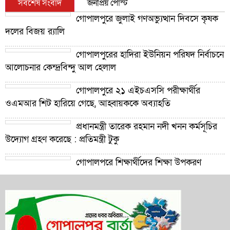
সর্বশেষ সংবাদ
জনপ্রিয় পোস্ট
গোপালপুরে জুলাই গণঅভ্যুত্থান দিবসে কৃষক
দলের বিজয় র‍্যালি
গোপালপুরের হাদিরা ইউনিয়ন পরিষদ নির্বাচনে
আলোচনার কেন্দ্রবিন্দু আল হেলাল
গোপালপুরে ২১ এইচএসসি পরীক্ষার্থীর
ওএমআর শিট হারিয়ে গেছে, আহ্বায়ককে অব্যাহতি
প্রধানমন্ত্রী তারেক রহমান নদী খনন কর্মসূচির
উদ্যোগ গ্রহণ করেছে : প্রতিমন্ত্রী টুকু
গোপালপুরে শিক্ষার্থীদের শিক্ষা উপকরণ
বিতরণ ও শ্রেষ্ঠ প্রধান শিক্ষকদের সংবর্ধনা
গোপালপুরে যমুনার ভাঙনে বিলীন বসতভিটা-
আবাদি জমি, হুমকিতে বন্যা নিয়ন্ত্রণ বাঁধ