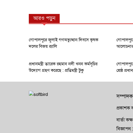
আরও পড়ুন
গোপালপুরে জুলাই গণঅভ্যুত্থান দিবসে কৃষক
গোপালপুরে
দলের বিজয় র‍্যালি
আলোচনার ক
প্রধানমন্ত্রী তারেক রহমান নদী খনন কর্মসূচির
গোপালপুরে
উদ্যোগ গ্রহণ করেছে : প্রতিমন্ত্রী টুকু
শ্রেষ্ঠ প্র
সম্পাদক
প্রকাশক ক
বার্তা ক
বিজ্ঞাপ