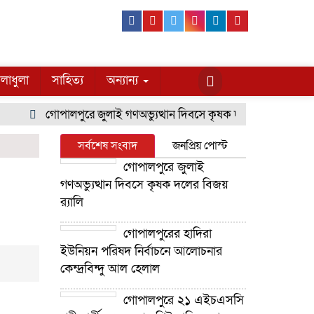
Facebook
Youtube
Twitter
Instagram
Linkedin
Pinterest
লাধুলা
সাহিত্য
অন্যান্য
গোপালপুরে জুলাই গণঅভ্যুত্থান দিবসে কৃষক দলের বিজয় র‍্যালি
সর্বশেষ সংবাদ
জনপ্রিয় পোস্ট
গোপালপুরে জুলাই
গণঅভ্যুত্থান দিবসে কৃষক দলের বিজয়
র‍্যালি
গোপালপুরের হাদিরা
ইউনিয়ন পরিষদ নির্বাচনে আলোচনার
কেন্দ্রবিন্দু আল হেলাল
গোপালপুরে ২১ এইচএসসি