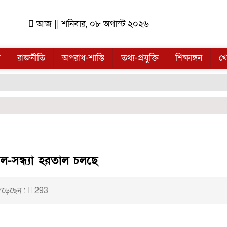
আজ || শনিবার, ০৮ অগাস্ট ২০২৬
ল
রাজনীতি
অপরাধ-শাস্তি
তথ্য-প্রযুক্তি
শিক্ষাঙ্গন
খে
-সন্ধ্যা হরতাল চলছে
ড়েছেন :
293