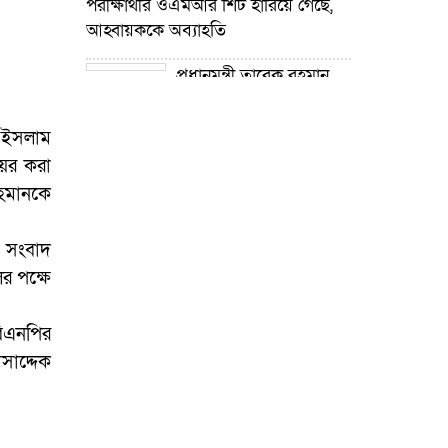
পরীক্ষার্থীর ওএমআর শিট হারিয়ে গেছে,
আহ্বায়ককে অব্যাহতি
প্রধানমন্ত্রী তারেক রহমান
নদী খনন কর্মসূচির উদ্যোগ গ্রহণ করেছে :
প্রতিমন্ত্রী টুকু
ল ইসলাম
য়ের করা
গোপালপুরে শিক্ষার্থীদের
রহমানকে
শিক্ষা উপকরণ বিতরণ ও শ্রেষ্ঠ প্রধান
শিক্ষকদের সংবর্ধনা
ত সংবাদ
গোপালপুরে যমুনার ভাঙনে
র পক্ষে
বিলীন বসতভিটা-আবাদি জমি, হুমকিতে
বন্যা নিয়ন্ত্রণ বাঁধ
বিএনপির
গোপালপুরে প্রাথমিক শিক্ষা
সাদ্দেক
কর্মকর্তার বিরুদ্ধে দুর্নীতি ও
অনিয়মের অভিযোগ