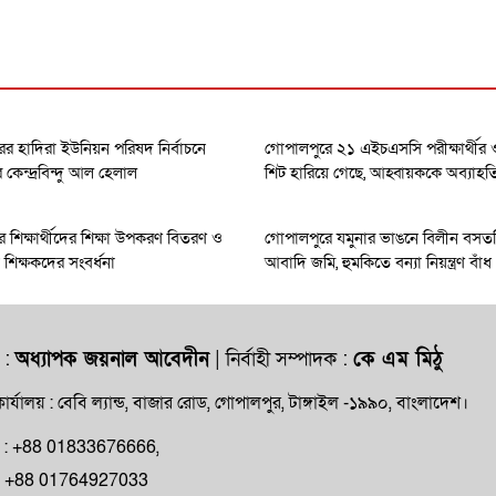
র হাদিরা ইউনিয়ন পরিষদ নির্বাচনে
গোপালপুরে ২১ এইচএসসি পরীক্ষার্থী
েন্দ্রবিন্দু আল হেলাল
শিট হারিয়ে গেছে, আহ্বায়ককে অব্যাহত
 শিক্ষার্থীদের শিক্ষা উপকরণ বিতরণ ও
গোপালপুরে যমুনার ভাঙনে বিলীন বসত
ধান শিক্ষকদের সংবর্ধনা
আবাদি জমি, হুমকিতে বন্যা নিয়ন্ত্রণ বাঁধ
 :
অধ্যাপক জয়নাল আবেদীন
| নির্বাহী সম্পাদক :
কে এম মিঠু
ার্যালয় : বেবি ল্যান্ড, বাজার রোড, গোপালপুর, টাঙ্গাইল -১৯৯০, বাংলাদেশ।
ক্ষ : +88 01833676666,
ন : +88 01764927033