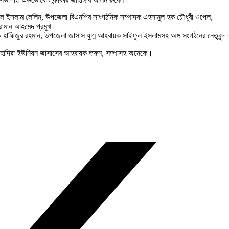
ফুল ইসলাম লেলিন, উপজেলা বিএনপির সাংগঠনিক সম্পাদক এহসানুল হক চৌধুরী ওপেল,
রোমান আহমেদ প্রমুখ।
 হাফিজুর রহমান, উপজেলা জাসাস যুগ্ম আহবায়ক সাইফুল ইসলামসহ অঙ্গ সংগঠনের নেতৃবৃন্দ
সাঁই, হাদিরা ইউনিয়ন জাসাসের আহবায়ক তরুন, সম্পাসহ অনেকে।