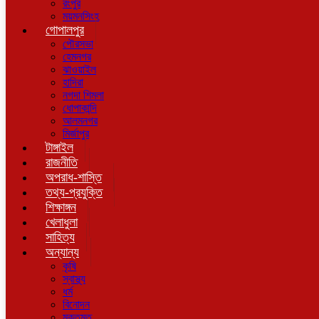
রংপুর
ময়মনসিংহ
গোপালপুর
পৌরসভা
হেমনগর
ঝাওয়াইল
হাদিরা
নগদা শিমলা
ধোপাকান্দি
আলমনগর
মির্জাপুর
টাঙ্গাইল
রাজনীতি
অপরাধ-শাস্তি
তথ্য-প্রযুক্তি
শিক্ষাঙ্গন
খেলাধুলা
সাহিত্য
অন্যান্য
কৃষি
স্বাস্থ্য
ধর্ম
বিনোদন
মুক্তমত