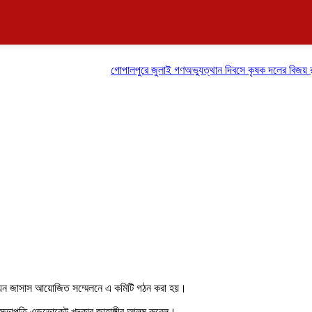
গোপালপুরে জুলাই গণঅভ্যুত্থান দিবসে কৃষক দলের বিজয় র‍্যালি
ইউনিয়ন জাসাস আয়োজিত সম্মেলনে এ কমিটি গঠন করা হয়।
 সভাপতি এডভোকেট খন্দকার জাহাঙ্গীর আলম রুবেল।