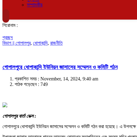
সম্পাদকীয়
শিরোনাম :
প্রচ্ছদ
বিভাগ ||
গোপালপুর
,
ধোপাকান্দি
,
রাজনীতি
গোপালপুরে ধোপাকান্দি ইউনিয়ন জাসাসের সম্মেলন ও কমিটি গঠন
প্রকাশিত সময় : November, 14, 2024, 9:40 am
পাঠক পড়েছেন :
749
গোপালপুর বার্তা ডেক্স :
গোপালপুরে ধোপাকান্দি ইউনিয়ন জাসাসের সম্মেলন ও কমিটি গঠন করা হয়েছে। এ উপলক্ষে ধ
উপজেলা জাসাস আহবায়ক শাহনূর আহমেদ সোহাগের সভাপতিত্বে এবং সদস্য সচিব খন্দকার 