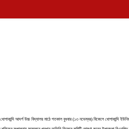
োপাকান্দি আদর্শ উচ্চ বিদ্যালয় মাঠে গতকাল বুধবার (১৩ নভেম্বর) বিকেলে ধোপাকান্দি 
শরিফের সঞ্চালনায় সম্মেলনে প্রধান অতিথি হিসেবে কমিটি ঘোষণা করেন উপজেলা বিএনপির