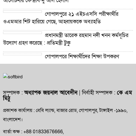
আলোচনার কেন্দ্রবিন্দু আল হেলাল
গোপালপুরে ২১ এইচএসসি পরীক্ষার্থীর
ওএমআর শিট হারিয়ে গেছে, আহ্বায়ককে অব্যাহতি
প্রধানমন্ত্রী তারেক রহমান নদী খনন কর্মসূচির
উদ্যোগ গ্রহণ করেছে : প্রতিমন্ত্রী টুকু
গোপালপুরে শিক্ষার্থীদের শিক্ষা উপকরণ
বিতরণ ও শ্রেষ্ঠ প্রধান শিক্ষকদের সংবর্ধনা
গোপালপুরে যমুনার ভাঙনে বিলীন বসতভিটা-
আবাদি জমি, হুমকিতে বন্যা নিয়ন্ত্রণ বাঁধ
সম্পাদক :
অধ্যাপক জয়নাল আবেদীন
| নির্বাহী সম্পাদক :
কে এম
মিঠু
গোপালপুরে প্রাথমিক শিক্ষা কর্মকর্তার বিরুদ্ধে
দুর্নীতি ও অনিয়মের অভিযোগ
প্রকাশক কার্যালয় : বেবি ল্যান্ড, বাজার রোড, গোপালপুর, টাঙ্গাইল -১৯৯০,
বাংলাদেশ।
গোপালপুরে উপজেলা প্রাথমিক শিক্ষা
অফিসারের বিদায় সংবর্ধনা
বার্তা কক্ষ : +88 01833676666,