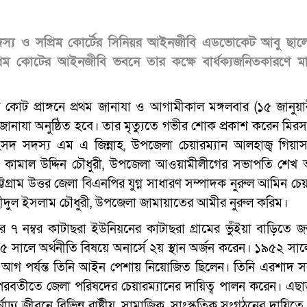
দস্য ও সপ্রিম কোর্টের সিনিয়র আইনজীবি এডভোকেট আবু ছা
প্রিম কোটের আইনজীবি ভবনে তার কক্ষে বার্ধক্যজনিতকারণে ম
 কোট প্রাঙ্গনে প্রথম জানাযা ও আগামীকাল মঙ্গলবার (১৫ জানুয়া
় জানাযা অনুষ্ঠিত হবে। তার মৃত্যুতে গভীর শোক প্রকাশ করেন মিরস
দ সদস্য এম এ জিন্নাহ, উপজেলা চেয়ারম্যান আলহাজ্ব গিয়াস 
্যাপক কামাল উদ্দিন চৌধুরী, উপজেলা আওয়ামীলীগের সভাপতি শে
টগ্রাম উত্তর জেলা বিএনপির যুগ্ন সাধারণ সম্পাদক নুরুল আমিন চেয়
াহীদুল ইসলাম চৌধুরী, উপজেলা জামায়াতের আমীর নুরুল করিম।
্বর কাটাছরা ইউনিয়নের কাটাছরা গ্রামের ভুঁইয়া বাড়িতে জন্
সালে অর্থনীতি বিষয়ে অনার্সে ২য় স্থান অর্জন করেন। ১৯৫২ স
ুর আগ পর্যন্ত তিনি আইন পেশায় নিয়োজিত ছিলেন। তিনি এরশাদ 
রবতীতে জেলা পরিষদের চেয়ারম্যানের দায়িত্ব পালন করেন। এছাড
জীবনে বিভিন্ন রাষ্টীয়, সামাজিক, সাংস্কৃতিক সংগঠনের দায়িত্বে