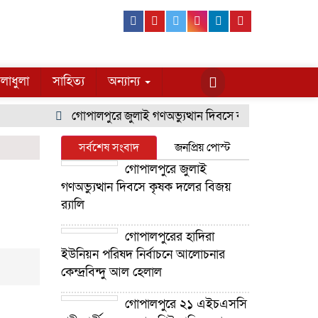
Facebook
Youtube
Twitter
Instagram
Linkedin
Pinterest
লাধুলা
সাহিত্য
অন্যান্য
গোপালপুরে জুলাই গণঅভ্যুত্থান দিবসে কৃষক দলের বিজয় র‍্য
সর্বশেষ সংবাদ
জনপ্রিয় পোস্ট
গোপালপুরে জুলাই
গণঅভ্যুত্থান দিবসে কৃষক দলের বিজয়
র‍্যালি
গোপালপুরের হাদিরা
ইউনিয়ন পরিষদ নির্বাচনে আলোচনার
কেন্দ্রবিন্দু আল হেলাল
গোপালপুরে ২১ এইচএসসি