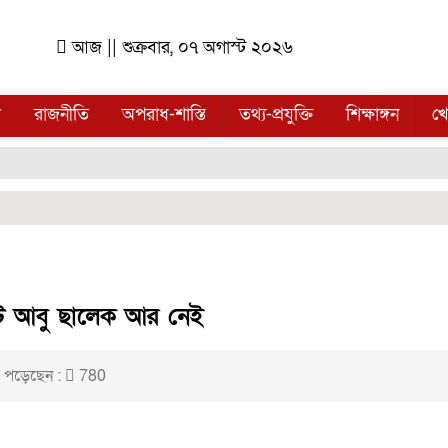
আজ || শুক্রবার, ০৭ অগাস্ট ২০২৬
ল
রাজনীতি
অপরাধ-শাস্তি
তথ্য-প্রযুক্তি
শিক্ষাঙ্গন
খে
ট আবু ছালেক আর নেই
 পড়েছেন :
780