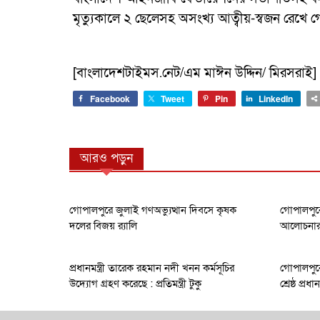
মৃত্যুকালে ২ ছেলেসহ অসংখ্য আত্বীয়-স্বজন রেখে 
[বাংলাদেশটাইমস.নেট/এম মাঈন উদ্দিন/ মিরসরাই]
Facebook
Tweet
Pin
LinkedIn
আরও পড়ুন
গোপালপুরে জুলাই গণঅভ্যুত্থান দিবসে কৃষক
গোপালপুরে
দলের বিজয় র‍্যালি
আলোচনার ক
প্রধানমন্ত্রী তারেক রহমান নদী খনন কর্মসূচির
গোপালপুরে
উদ্যোগ গ্রহণ করেছে : প্রতিমন্ত্রী টুকু
শ্রেষ্ঠ প্র