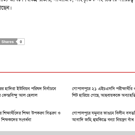
গেছেন।
Shares
0
র হাদিরা ইউনিয়ন পরিষদ নির্বাচনে
গোপালপুরে ২১ এইচএসসি পরীক্ষার্থী
েন্দ্রবিন্দু আল হেলাল
শিট হারিয়ে গেছে, আহ্বায়ককে অব্যাহত
 শিক্ষার্থীদের শিক্ষা উপকরণ বিতরণ ও
গোপালপুরে যমুনার ভাঙনে বিলীন বসত
ধান শিক্ষকদের সংবর্ধনা
আবাদি জমি, হুমকিতে বন্যা নিয়ন্ত্রণ বাঁধ