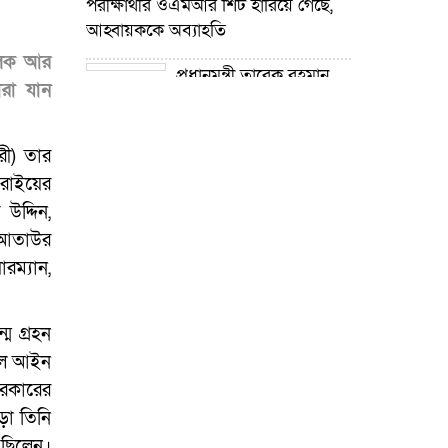
পরীক্ষার্থীর ওএমআর শিট হারিয়ে গেছে,
আহ্বায়ককে অব্যাহতি
লেক আর
প্রধানমন্ত্রী তারেক রহমান
ারা যান
নদী খনন কর্মসূচির উদ্যোগ গ্রহণ করেছে :
প্রতিমন্ত্রী টুকু
রী) তার
গোপালপুরে শিক্ষার্থীদের
রাইয়ের
শিক্ষা উপকরণ বিতরণ ও শ্রেষ্ঠ প্রধান
উদ্দিন,
শিক্ষকদের সংবর্ধনা
খ আতাউর
গোপালপুরে যমুনার ভাঙনে
ারম্যান,
বিলীন বসতভিটা-আবাদি জমি, হুমকিতে
বন্যা নিয়ন্ত্রণ বাঁধ
ম গ্রহন
গোপালপুরে প্রাথমিক শিক্ষা
ালে আইন
কর্মকর্তার বিরুদ্ধে দুর্নীতি ও
সরকারের
অনিয়মের অভিযোগ
়া তিনি
 ছিলেন।