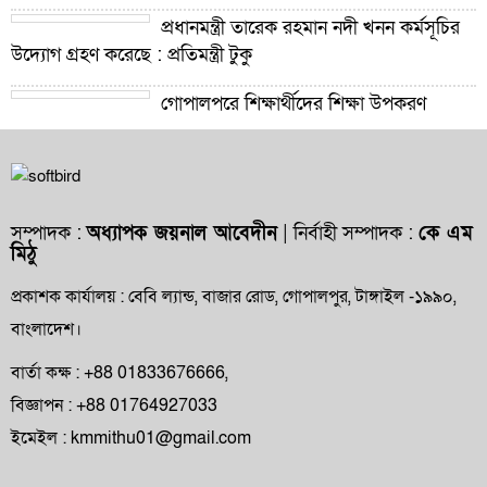
প্রধানমন্ত্রী তারেক রহমান নদী খনন কর্মসূচির
উদ্যোগ গ্রহণ করেছে : প্রতিমন্ত্রী টুকু
গোপালপুরে শিক্ষার্থীদের শিক্ষা উপকরণ
বিতরণ ও শ্রেষ্ঠ প্রধান শিক্ষকদের সংবর্ধনা
গোপালপুরে যমুনার ভাঙনে বিলীন বসতভিটা-
আবাদি জমি, হুমকিতে বন্যা নিয়ন্ত্রণ বাঁধ
সম্পাদক :
অধ্যাপক জয়নাল আবেদীন
| নির্বাহী সম্পাদক :
কে এম
মিঠু
গোপালপুরে প্রাথমিক শিক্ষা কর্মকর্তার বিরুদ্ধে
দুর্নীতি ও অনিয়মের অভিযোগ
প্রকাশক কার্যালয় : বেবি ল্যান্ড, বাজার রোড, গোপালপুর, টাঙ্গাইল -১৯৯০,
বাংলাদেশ।
গোপালপুরে উপজেলা প্রাথমিক শিক্ষা
অফিসারের বিদায় সংবর্ধনা
বার্তা কক্ষ : +88 01833676666,
বিজ্ঞাপন : +88 01764927033
গোপালপুর প্রেসক্লাবের সংবাদকর্মীদের সঙ্গে
ইমেইল : kmmithu01@gmail.com
নবাগত ইউএনও’র মতবিনিময়