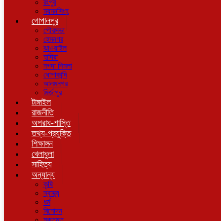
রংপুর
ময়মনসিংহ
গোপালপুর
পৌরসভা
হেমনগর
ঝাওয়াইল
হাদিরা
নগদা শিমলা
ধোপাকান্দি
আলমনগর
মির্জাপুর
টাঙ্গাইল
রাজনীতি
অপরাধ-শাস্তি
তথ্য-প্রযুক্তি
শিক্ষাঙ্গন
খেলাধুলা
সাহিত্য
অন্যান্য
কৃষি
স্বাস্থ্য
ধর্ম
বিনোদন
মুক্তমত