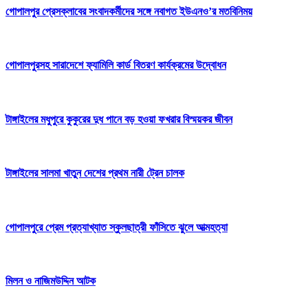
গোপালপুর প্রেসক্লাবের সংবাদকর্মীদের সঙ্গে নবাগত ইউএনও’র মতবিনিময়
গোপালপুরসহ সারাদেশে ফ্যামিলি কার্ড বিতরণ কার্যক্রমের উদ্বোধন
টাঙ্গাইলের মধুপুরে কুকুরের দুধ পানে বড় হওয়া ফখরার বিস্ময়কর জীবন
টাঙ্গাইলের সালমা খাতুন দেশের প্রথম নারী ট্রেন চালক
গোপালপুরে প্রেম প্রত্যাখ্যাত স্কুলছাত্রী ফাঁসিতে ঝুলে আত্মহত্যা
মিলন ও নাজিমউদ্দিন আটক