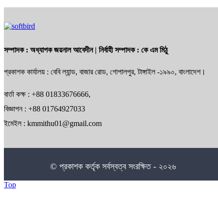
সম্পাদক :
অধ্যাপক জয়নাল আবেদীন
| নির্বাহী সম্পাদক :
কে এম মিঠু
প্রকাশক কার্যালয় : বেবি ল্যান্ড, বাজার রোড, গোপালপুর, টাঙ্গাইল -১৯৯০, বাংলাদেশ।
বার্তা কক্ষ : +88 01833676666,
বিজ্ঞাপন : +88 01764927033
ইমেইল : kmmithu01@gmail.com
© প্রকাশক কর্তৃক সর্বস্বত্ব সংরক্ষিত - ২০২৬
Top