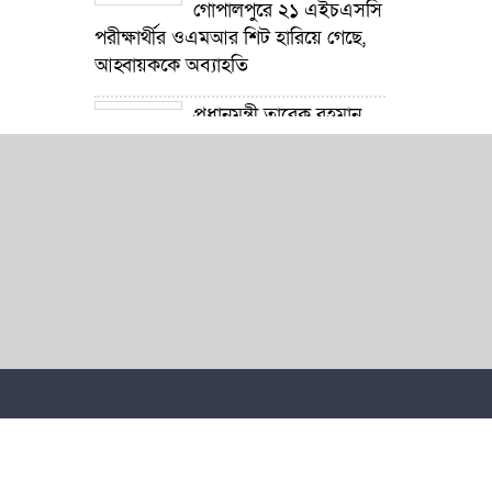
গোপালপুরে ২১ এইচএসসি
পরীক্ষার্থীর ওএমআর শিট হারিয়ে গেছে,
আহ্বায়ককে অব্যাহতি
প্রধানমন্ত্রী তারেক রহমান
নদী খনন কর্মসূচির উদ্যোগ গ্রহণ করেছে :
প্রতিমন্ত্রী টুকু
গোপালপুরে শিক্ষার্থীদের
শিক্ষা উপকরণ বিতরণ ও শ্রেষ্ঠ প্রধান
শিক্ষকদের সংবর্ধনা
গোপালপুরে যমুনার ভাঙনে
বিলীন বসতভিটা-আবাদি জমি, হুমকিতে
বন্যা নিয়ন্ত্রণ বাঁধ
গোপালপুরে প্রাথমিক শিক্ষা
কর্মকর্তার বিরুদ্ধে দুর্নীতি ও অনিয়মের
অভিযোগ