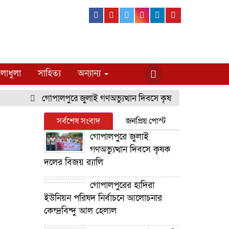
Facebook
Youtube
Twitter
Instagram
Linkedin
Pinterest
লাধুলা
সাহিত্য
অন্যান্য
গোপালপুরে জুলাই গণঅভ্যুত্থান দিবসে কৃষক দলের বিজয় র‍্যালি
সর্বশেষ সংবাদ
জনপ্রিয় পোস্ট
গোপালপুরে জুলাই
গণঅভ্যুত্থান দিবসে কৃষক
দলের বিজয় র‍্যালি
গোপালপুরের হাদিরা
ইউনিয়ন পরিষদ নির্বাচনে আলোচনার
কেন্দ্রবিন্দু আল হেলাল