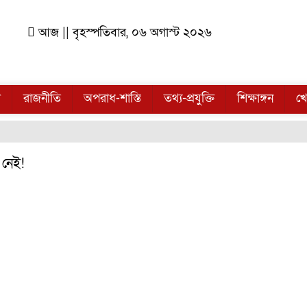
আজ || বৃহস্পতিবার, ০৬ অগাস্ট ২০২৬
ল
রাজনীতি
অপরাধ-শাস্তি
তথ্য-প্রযুক্তি
শিক্ষাঙ্গন
খে
া নেই!