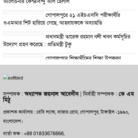
আলোচনার কেন্দ্রবিন্দু আল হেলাল
গোপালপুরে ২১ এইচএসসি পরীক্ষার্থীর
ওএমআর শিট হারিয়ে গেছে, আহ্বায়ককে অব্যাহতি
প্রধানমন্ত্রী তারেক রহমান নদী খনন কর্মসূচির
উদ্যোগ গ্রহণ করেছে : প্রতিমন্ত্রী টুকু
গোপালপুরে শিক্ষার্থীদের শিক্ষা উপকরণ
বিতরণ ও শ্রেষ্ঠ প্রধান শিক্ষকদের সংবর্ধনা
গোপালপুরে যমুনার ভাঙনে বিলীন বসতভিটা-
আবাদি জমি, হুমকিতে বন্যা নিয়ন্ত্রণ বাঁধ
সম্পাদক :
অধ্যাপক জয়নাল আবেদীন
| নির্বাহী সম্পাদক :
কে এম
মিঠু
গোপালপুরে প্রাথমিক শিক্ষা কর্মকর্তার বিরুদ্ধে
দুর্নীতি ও অনিয়মের অভিযোগ
প্রকাশক কার্যালয় : বেবি ল্যান্ড, বাজার রোড, গোপালপুর, টাঙ্গাইল -১৯৯০,
বাংলাদেশ।
গোপালপুরে উপজেলা প্রাথমিক শিক্ষা
অফিসারের বিদায় সংবর্ধনা
বার্তা কক্ষ : +88 01833676666,