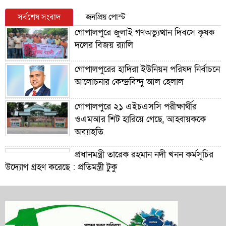
সর্বশেষ সংবাদ
জনপ্রিয় পোস্ট
গোপালপুরে জুলাই গণঅভ্যুত্থান দিবসে কৃষক
দলের বিজয় র‍্যালি
গোপালপুরের হাদিরা ইউনিয়ন পরিষদ নির্বাচনে
আলোচনার কেন্দ্রবিন্দু আল হেলাল
গোপালপুরে ২১ এইচএসসি পরীক্ষার্থীর
ওএমআর শিট হারিয়ে গেছে, আহ্বায়ককে
অব্যাহতি
প্রধানমন্ত্রী তারেক রহমান নদী খনন কর্মসূচির
উদ্যোগ গ্রহণ করেছে : প্রতিমন্ত্রী টুকু
গোপালপুরে শিক্ষার্থীদের শিক্ষা উপকরণ
বিতরণ ও শ্রেষ্ঠ প্রধান শিক্ষকদের সংবর্ধনা
গোপালপুরে যমুনার ভাঙনে বিলীন বসতভিটা-