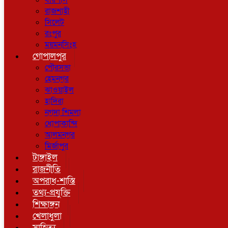
বরিশাল
রাজশাহী
সিলেট
রংপুর
ময়মনসিংহ
গোপালপুর
পৌরসভা
হেমনগর
ঝাওয়াইল
হাদিরা
নগদা শিমলা
ধোপাকান্দি
আলমনগর
মির্জাপুর
টাঙ্গাইল
রাজনীতি
অপরাধ-শাস্তি
তথ্য-প্রযুক্তি
শিক্ষাঙ্গন
খেলাধুলা
সাহিত্য