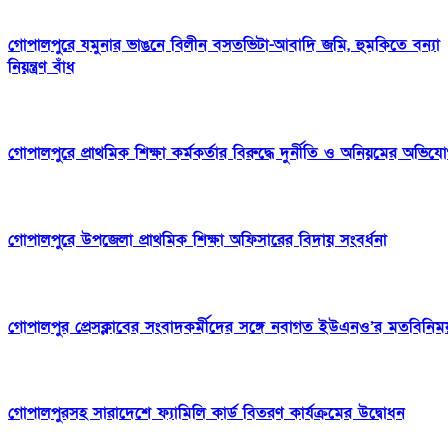
গোপালপুরে যমুনার ভাঙনে বিলীন বসতভিটা-আবাদি জমি, হুমকিতে বন্যা
নিয়ন্ত্রণ বাঁধ
গোপালপুরে প্রাথমিক শিক্ষা কর্মকর্তার বিরুদ্ধে দুর্নীতি ও অনিয়মের অভিয
গোপালপুরে উপজেলা প্রাথমিক শিক্ষা অফিসারের বিদায় সংবর্ধনা
গোপালপুর প্রেসক্লাবের সংবাদকর্মীদের সঙ্গে নবাগত ইউএনও’র মতবিনিম
গোপালপুরসহ সারাদেশে ফ্যামিলি কার্ড বিতরণ কার্যক্রমের উদ্বোধন