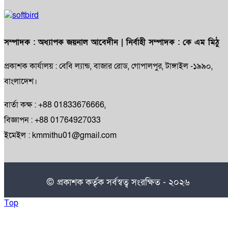
সম্পাদক :
অধ্যাপক জয়নাল আবেদীন
| নির্বাহী সম্পাদক :
কে এম মিঠু
প্রকাশক কার্যালয় : বেবি ল্যান্ড, বাজার রোড, গোপালপুর, টাঙ্গাইল -১৯৯০,
বাংলাদেশ।
বার্তা কক্ষ : +88 01833676666,
বিজ্ঞাপন : +88 01764927033
ইমেইল : kmmithu01@gmail.com
© প্রকাশক কর্তৃক সর্বস্বত্ব সংরক্ষিত - ২০২৬
Top