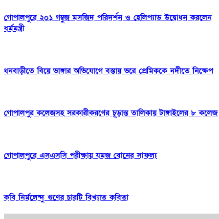
গোপালপুরে ২০১ গম্বুজ মসজিদ পরিদর্শন ও হেলিপ্যাড উদ্বোধন করলেন
ধর্মমন্ত্রী
ধনবাড়ীতে বিয়ে ভাঙ্গার অভিযোগে বস্তায় ভরে প্রেমিককে নদীতে নিক্ষেপ
গোপালপুর কলেজসহ সরকারীকরণের চূড়ান্ত তালিকায় টাঙ্গাইলের ৮ কলেজ
গোপালপুরে এসএসসি পরীক্ষায় যমজ বোনের সাফল্য
কবি নির্মলেন্দু গুণের চারটি বিখ্যাত কবিতা