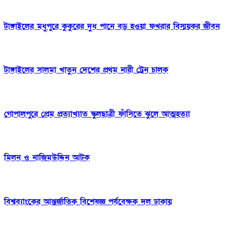
টাঙ্গাইলের মধুপুরে কুকুরের দুধ পানে বড় হওয়া ফখরার বিস্ময়কর জীবন
টাঙ্গাইলের সালমা খাতুন দেশের প্রথম নারী ট্রেন চালক
গোপালপুরে প্রেম প্রত্যাখ্যাত স্কুলছাত্রী ফাঁসিতে ঝুলে আত্মহত্যা
মিলন ও নাজিমউদ্দিন আটক
বিশ্বব্যাংকের আন্তর্জাতিক বিশেষজ্ঞ পর্যবেক্ষক দল ঢাকায়