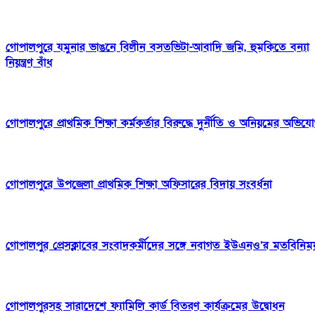
গোপালপুরে যমুনার ভাঙনে বিলীন বসতভিটা-আবাদি জমি, হুমকিতে বন্যা
নিয়ন্ত্রণ বাঁধ
গোপালপুরে প্রাথমিক শিক্ষা কর্মকর্তার বিরুদ্ধে দুর্নীতি ও অনিয়মের অভিয
গোপালপুরে উপজেলা প্রাথমিক শিক্ষা অফিসারের বিদায় সংবর্ধনা
গোপালপুর প্রেসক্লাবের সংবাদকর্মীদের সঙ্গে নবাগত ইউএনও’র মতবিনিম
গোপালপুরসহ সারাদেশে ফ্যামিলি কার্ড বিতরণ কার্যক্রমের উদ্বোধন