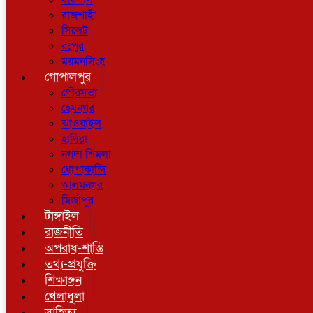
বরিশাল
রাজশাহী
সিলেট
রংপুর
ময়মনসিংহ
গোপালপুর
পৌরসভা
হেমনগর
ঝাওয়াইল
হাদিরা
নগদা শিমলা
ধোপাকান্দি
আলমনগর
মির্জাপুর
টাঙ্গাইল
রাজনীতি
অপরাধ-শাস্তি
তথ্য-প্রযুক্তি
শিক্ষাঙ্গন
খেলাধুলা
সাহিত্য