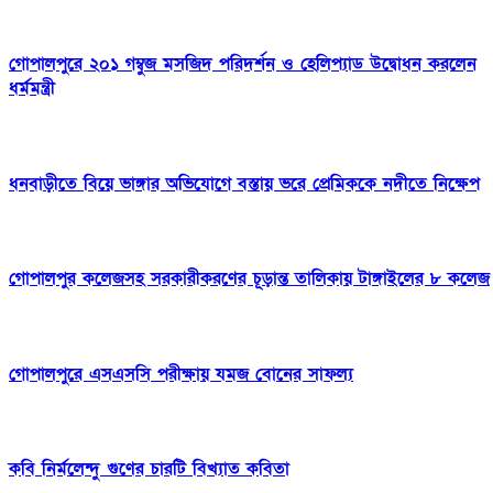
গোপালপুরে ২০১ গম্বুজ মসজিদ পরিদর্শন ও হেলিপ্যাড উদ্বোধন করলেন
ধর্মমন্ত্রী
ধনবাড়ীতে বিয়ে ভাঙ্গার অভিযোগে বস্তায় ভরে প্রেমিককে নদীতে নিক্ষেপ
গোপালপুর কলেজসহ সরকারীকরণের চূড়ান্ত তালিকায় টাঙ্গাইলের ৮ কলেজ
গোপালপুরে এসএসসি পরীক্ষায় যমজ বোনের সাফল্য
কবি নির্মলেন্দু গুণের চারটি বিখ্যাত কবিতা