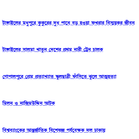
টাঙ্গাইলের মধুপুরে কুকুরের দুধ পানে বড় হওয়া ফখরার বিস্ময়কর জীবন
টাঙ্গাইলের সালমা খাতুন দেশের প্রথম নারী ট্রেন চালক
গোপালপুরে প্রেম প্রত্যাখ্যাত স্কুলছাত্রী ফাঁসিতে ঝুলে আত্মহত্যা
মিলন ও নাজিমউদ্দিন আটক
বিশ্বব্যাংকের আন্তর্জাতিক বিশেষজ্ঞ পর্যবেক্ষক দল ঢাকায়