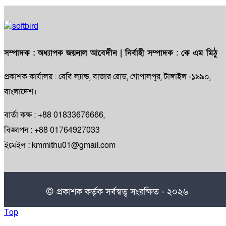
সম্পাদক :
অধ্যাপক জয়নাল আবেদীন
| নির্বাহী সম্পাদক :
কে এম মিঠু
প্রকাশক কার্যালয় : বেবি ল্যান্ড, বাজার রোড, গোপালপুর, টাঙ্গাইল -১৯৯০,
বাংলাদেশ।
বার্তা কক্ষ : +88 01833676666,
বিজ্ঞাপন : +88 01764927033
ইমেইল : kmmithu01@gmail.com
© প্রকাশক কর্তৃক সর্বস্বত্ব সংরক্ষিত - ২০২৬
Top