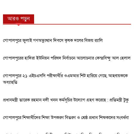
আরও পড়ুন
গোপালপুরে জুলাই গণঅভ্যুত্থান দিবসে কৃষক দলের বিজয় র‍্যালি
গোপালপুরের হাদিরা ইউনিয়ন পরিষদ নির্বাচনে আলোচনার কেন্দ্রবিন্দু আল হেলাল
গোপালপুরে ২১ এইচএসসি পরীক্ষার্থীর ওএমআর শিট হারিয়ে গেছে, আহ্বায়ককে
অব্যাহতি
প্রধানমন্ত্রী তারেক রহমান নদী খনন কর্মসূচির উদ্যোগ গ্রহণ করেছে : প্রতিমন্ত্রী টুকু
গোপালপুরে শিক্ষার্থীদের শিক্ষা উপকরণ বিতরণ ও শ্রেষ্ঠ প্রধান শিক্ষকদের সংবর্ধনা