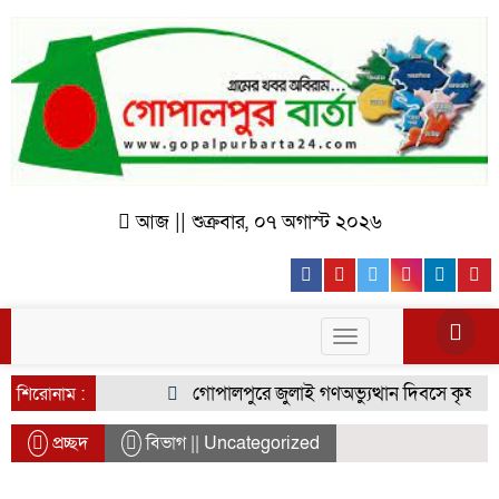
আজ || শুক্রবার, ০৭ অগাস্ট ২০২৬
Facebook
Youtube
Twitter
Instagr
Lin
Toggle
navigation
গোপালপুরে জুলাই গণঅভ্যুত্থান দিবসে কৃষক দলে
শিরোনাম :
প্রচ্ছদ
বিভাগ || Uncategorized