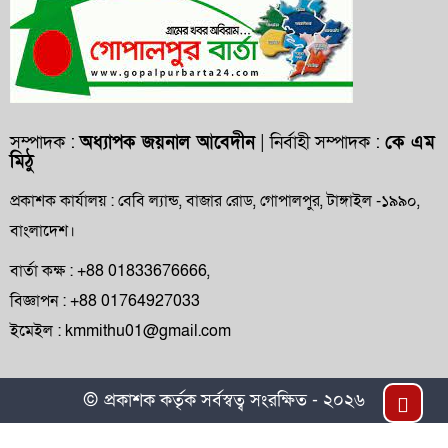
আবাদি জমি, হুমকিতে বন্যা নিয়ন্ত্রণ বাঁধ
গোপালপুরে প্রাথমিক শিক্ষা কর্মকর্তার বিরুদ্ধে
দুর্নীতি ও অনিয়মের অভিযোগ
গোপালপুরে উপজেলা প্রাথমিক শিক্ষা
সম্পাদক :
অধ্যাপক জয়নাল আবেদীন
| নির্বাহী সম্পাদক :
কে এম
মিঠু
অফিসারের বিদায় সংবর্ধনা
প্রকাশক কার্যালয় : বেবি ল্যান্ড, বাজার রোড, গোপালপুর, টাঙ্গাইল -১৯৯০,
গোপালপুর প্রেসক্লাবের সংবাদকর্মীদের সঙ্গে
বাংলাদেশ।
নবাগত ইউএনও’র মতবিনিময়
বার্তা কক্ষ : +88 01833676666,
গোপালপুরসহ সারাদেশে ফ্যামিলি কার্ড বিতরণ
বিজ্ঞাপন : +88 01764927033
কার্যক্রমের উদ্বোধন
ইমেইল : kmmithu01@gmail.com
Top
© প্রকাশক কর্তৃক সর্বস্বত্ব সংরক্ষিত - ২০২৬