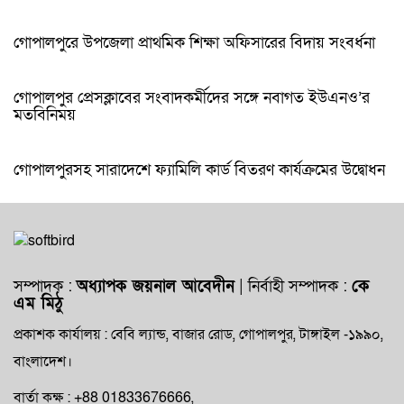
গোপালপুরে উপজেলা প্রাথমিক শিক্ষা অফিসারের বিদায় সংবর্ধনা
গোপালপুর প্রেসক্লাবের সংবাদকর্মীদের সঙ্গে নবাগত ইউএনও’র
মতবিনিময়
গোপালপুরসহ সারাদেশে ফ্যামিলি কার্ড বিতরণ কার্যক্রমের উদ্বোধন
সম্পাদক :
অধ্যাপক জয়নাল আবেদীন
| নির্বাহী সম্পাদক :
কে
এম মিঠু
প্রকাশক কার্যালয় : বেবি ল্যান্ড, বাজার রোড, গোপালপুর, টাঙ্গাইল -১৯৯০,
বাংলাদেশ।
বার্তা কক্ষ : +88 01833676666,