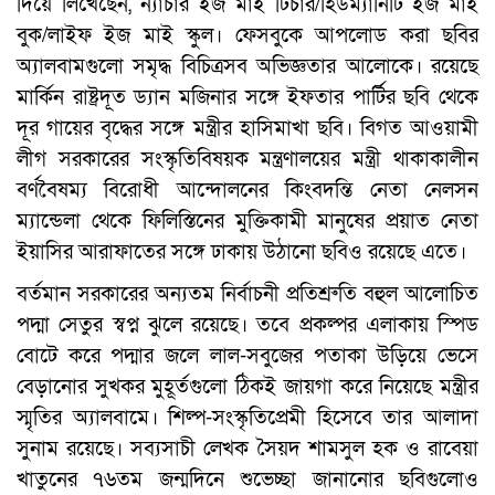
দিয়ে লিখেছেন, ন্যাচার ইজ মাই টিচার/হিউম্যানিটি ইজ মাই
বুক/লাইফ ইজ মাই স্কুল। ফেসবুকে আপলোড করা ছবির
অ্যালবামগুলো সমৃদ্ধ বিচিত্রসব অভিজ্ঞতার আলোকে। রয়েছে
মার্কিন রাষ্ট্রদূত ড্যান মজিনার সঙ্গে ইফতার পার্টির ছবি থেকে
দূর গায়ের বৃদ্ধের সঙ্গে মন্ত্রীর হাসিমাখা ছবি। বিগত আওয়ামী
লীগ সরকারের সংস্কৃতিবিষয়ক মন্ত্রণালয়ের মন্ত্রী থাকাকালীন
বর্ণবৈষম্য বিরোধী আন্দোলনের কিংবদন্তি নেতা নেলসন
ম্যান্ডেলা থেকে ফিলিস্তিনের মুক্তিকামী মানুষের প্রয়াত নেতা
ইয়াসির আরাফাতের সঙ্গে ঢাকায় উঠানো ছবিও রয়েছে এতে।
বর্তমান সরকারের অন্যতম নির্বাচনী প্রতিশ্রুতি বহুল আলোচিত
পদ্মা সেতুর স্বপ্ন ঝুলে রয়েছে। তবে প্রকল্পর এলাকায় স্পিড
বোটে করে পদ্মার জলে লাল-সবুজের পতাকা উড়িয়ে ভেসে
বেড়ানোর সুখকর মুহূর্তগুলো ঠিকই জায়গা করে নিয়েছে মন্ত্রীর
স্মৃতির অ্যালবামে। শিল্প-সংস্কৃতিপ্রেমী হিসেবে তার আলাদা
সুনাম রয়েছে। সব্যসাচী লেখক সৈয়দ শামসুল হক ও রাবেয়া
খাতুনের ৭৬তম জন্মদিনে শুভেচ্ছা জানানোর ছবিগুলোও