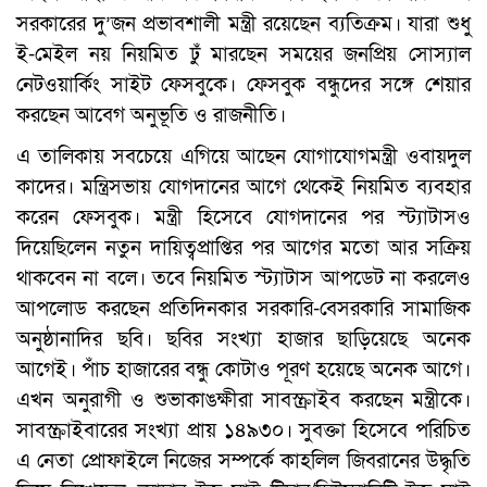
সরকারের দু’জন প্রভাবশালী মন্ত্রী রয়েছেন ব্যতিক্রম। যারা শুধু
ই-মেইল নয় নিয়মিত ঢুঁ মারছেন সময়ের জনপ্রিয় সোস্যাল
নেটওয়ার্কিং সাইট ফেসবুকে। ফেসবুক বন্ধুদের সঙ্গে শেয়ার
করছেন আবেগ অনুভূতি ও রাজনীতি।
এ তালিকায় সবচেয়ে এগিয়ে আছেন যোগাযোগমন্ত্রী ওবায়দুল
কাদের। মন্ত্রিসভায় যোগদানের আগে থেকেই নিয়মিত ব্যবহার
করেন ফেসবুক। মন্ত্রী হিসেবে যোগদানের পর স্ট্যাটাসও
দিয়েছিলেন নতুন দায়িত্বপ্রাপ্তির পর আগের মতো আর সক্রিয়
থাকবেন না বলে। তবে নিয়মিত স্ট্যাটাস আপডেট না করলেও
আপলোড করছেন প্রতিদিনকার সরকারি-বেসরকারি সামাজিক
অনুষ্ঠানাদির ছবি। ছবির সংখ্যা হাজার ছাড়িয়েছে অনেক
আগেই। পাঁচ হাজারের বন্ধু কোটাও পূরণ হয়েছে অনেক আগে।
এখন অনুরাগী ও শুভাকাঙক্ষীরা সাবস্ক্রাইব করছেন মন্ত্রীকে।
সাবস্ক্রাইবারের সংখ্যা প্রায় ১৪৯৩০। সুবক্তা হিসেবে পরিচিত
এ নেতা প্রোফাইলে নিজের সম্পর্কে কাহলিল জিবরানের উদ্ধৃতি