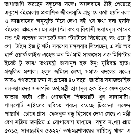
ভাগাভাগি করছেন বন্ধুদের সঙ্গে। অ্যালবামে ঠাঁই পেয়েছে
একুশে বইমেলায় প্রকাশিত জীবনস্মৃতি গ্রন্থ ‘যে কথা হয়নি বলা’
ও কারাবাসের অনুস্মৃতি নিয়ে লেখা বই ‘যে কথা বলা হয়নি’
বইয়ের প্রচ্ছদও। সোজাসাপ্টা কথায় বিশ্বাসী ওবায়দুল কাদের
গত ৭ই নভেম্বর আপডেট করা স্ট্যাটাসে লিখেছেন, লং ওয়ে টু
গো। টাইম ইজ টু শর্ট। সবশেষ মঙ্গলবার লিখেছেন, এ লট অব
হার্ড ওয়ার্ক লাইজ এহেড অব মি/ মাই সাকসেস এজ মিনিস্টার
ইয়েট টু কাম/ তথ্যমন্ত্রী হাসানুল হক ইনু: মুষ্ঠিবদ্ধ হাত।
প্রজ্বলিত মশাল। হলুদ জমিনে লেখা, সমাজ বদলের লক্ষ্যে
আরও গণতন্ত্রের জন্য সংগ্রামের ৪০ বছর। জাতীয় সমাজতান্ত্রিক
দল-জাসদের সভাপতি তথ্যমন্ত্রী হাসানুল হক ইনুর ফেসবুকের
কাভার ফটো এটি। প্রোফাইল পিকচারটি খুব সাদামাটা।
পাসপোর্ট সাইজের ছবিতে পরনে রয়েছে চিরচেনা সফেদ
পাঞ্জাবি। চোখে গ্লাস। ফেসবুক বন্ধু হিসেবে দেখা গেছে এ মন্ত্রী
বেশ সক্রিয় জনপ্রিয় এ যোগাযোগ মাধ্যমে। বন্ধুর সংখ্যা প্রায়
৫০১৫, সাবস্ক্রাইব ৫৩২২/ তথ্যমন্ত্রণালয়ের দায়িত্বে থাকা এ