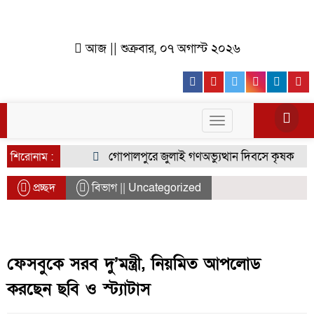
আজ || শুক্রবার, ০৭ অগাস্ট ২০২৬
Facebook
Youtube
Twitter
Instagr
Lin
Toggle
navigation
গোপালপুরে জুলাই গণঅভ্যুত্থান দিবসে কৃষক দলের বি
শিরোনাম :
প্রচ্ছদ
বিভাগ || Uncategorized
ফেসবুকে সরব দু’মন্ত্রী, নিয়মিত আপলোড
করছেন ছবি ও স্ট্যাটাস