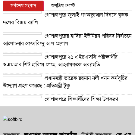
সর্বশেষ সংবাদ
জনপ্রিয় পোস্ট
গোপালপুরে জুলাই গণঅভ্যুত্থান দিবসে কৃষক
দলের বিজয় র‍্যালি
গোপালপুরের হাদিরা ইউনিয়ন পরিষদ নির্বাচনে
আলোচনার কেন্দ্রবিন্দু আল হেলাল
গোপালপুরে ২১ এইচএসসি পরীক্ষার্থীর
ওএমআর শিট হারিয়ে গেছে, আহ্বায়ককে অব্যাহতি
প্রধানমন্ত্রী তারেক রহমান নদী খনন কর্মসূচির
উদ্যোগ গ্রহণ করেছে : প্রতিমন্ত্রী টুকু
গোপালপুরে শিক্ষার্থীদের শিক্ষা উপকরণ
বিতরণ ও শ্রেষ্ঠ প্রধান শিক্ষকদের সংবর্ধনা
গোপালপুরে যমুনার ভাঙনে বিলীন বসতভিটা-
আবাদি জমি, হুমকিতে বন্যা নিয়ন্ত্রণ বাঁধ