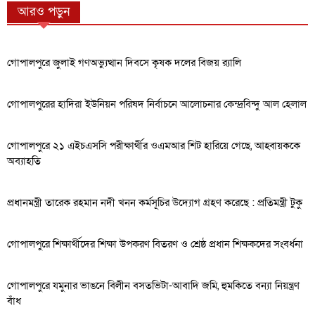
আরও পড়ুন
গোপালপুরে জুলাই গণঅভ্যুত্থান দিবসে কৃষক দলের বিজয় র‍্যালি
গোপালপুরের হাদিরা ইউনিয়ন পরিষদ নির্বাচনে আলোচনার কেন্দ্রবিন্দু আল হেলাল
গোপালপুরে ২১ এইচএসসি পরীক্ষার্থীর ওএমআর শিট হারিয়ে গেছে, আহ্বায়ককে
অব্যাহতি
প্রধানমন্ত্রী তারেক রহমান নদী খনন কর্মসূচির উদ্যোগ গ্রহণ করেছে : প্রতিমন্ত্রী টুকু
গোপালপুরে শিক্ষার্থীদের শিক্ষা উপকরণ বিতরণ ও শ্রেষ্ঠ প্রধান শিক্ষকদের সংবর্ধনা
গোপালপুরে যমুনার ভাঙনে বিলীন বসতভিটা-আবাদি জমি, হুমকিতে বন্যা নিয়ন্ত্রণ
বাঁধ