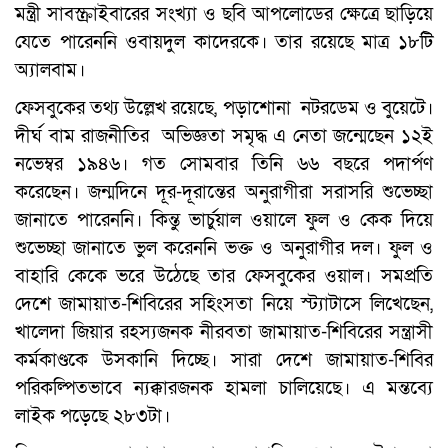
মন্ত্রী সাবস্ক্রাইবারের সংখ্যা ও ছবি আপলোডের ক্ষেত্রে ছাড়িয়ে
যেতে পারেননি ওবায়দুল কাদেরকে। তার রয়েছে মাত্র ১৮টি
অ্যালবাম।
ফেসবুকের তথ্য উল্লেখ রয়েছে, পড়াশোনা নটরডেম ও বুয়েটে।
দীর্ঘ বাম রাজনীতির অভিজ্ঞতা সমৃদ্ধ এ নেতা জন্মেছেন ১২ই
নভেম্বর ১৯৪৬। গত সোমবার তিনি ৬৬ বছরে পদার্পণ
করেছেন। জন্মদিনে দূর-দূরান্তের অনুরাগীরা সরাসরি শুভেচ্ছা
জানাতে পারেননি। কিন্তু ভার্চুয়াল ওয়ালে ফুল ও কেক দিয়ে
শুভেচ্ছা জানাতে ভুল করেননি ভক্ত ও অনুরাগীর দল। ফুল ও
বাহারি কেকে ভরে উঠেছে তার ফেসবুকের ওয়াল। সমপ্রতি
দেশে জামায়াত-শিবিরের সহিংসতা নিয়ে স্ট্যাটাসে লিখেছেন,
খালেদা জিয়ার রহস্যজনক নীরবতা জামায়াত-শিবিরের সন্ত্রাসী
কর্মকাণ্ডকে উসকানি দিচ্ছে। সারা দেশে জামায়াত-শিবির
পরিকল্পিতভাবে ন্যক্কারজনক হামলা চালিয়েছে। এ মন্তব্যে
লাইক পড়েছে ২৮৩টা।