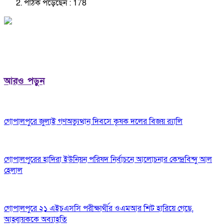
পাঠক পড়েছেন :
178
আরও পড়ুন
গোপালপুরে জুলাই গণঅভ্যুত্থান দিবসে কৃষক দলের বিজয় র‍্যালি
গোপালপুরের হাদিরা ইউনিয়ন পরিষদ নির্বাচনে আলোচনার কেন্দ্রবিন্দু আল
হেলাল
গোপালপুরে ২১ এইচএসসি পরীক্ষার্থীর ওএমআর শিট হারিয়ে গেছে,
আহ্বায়ককে অব্যাহতি