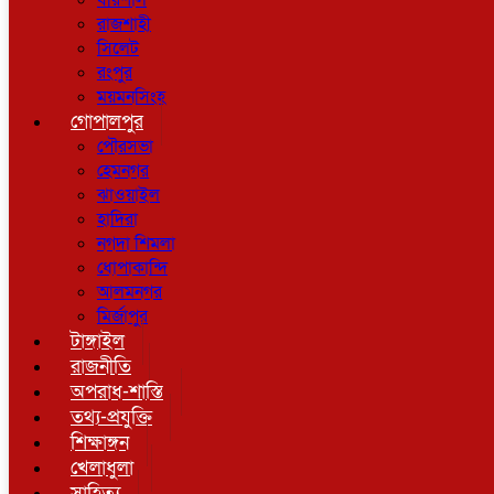
বরিশাল
রাজশাহী
সিলেট
রংপুর
ময়মনসিংহ
গোপালপুর
পৌরসভা
হেমনগর
ঝাওয়াইল
হাদিরা
নগদা শিমলা
ধোপাকান্দি
আলমনগর
মির্জাপুর
টাঙ্গাইল
রাজনীতি
অপরাধ-শাস্তি
তথ্য-প্রযুক্তি
শিক্ষাঙ্গন
খেলাধুলা
সাহিত্য