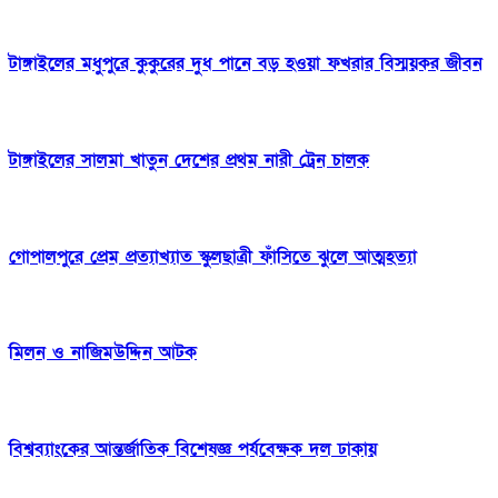
টাঙ্গাইলের মধুপুরে কুকুরের দুধ পানে বড় হওয়া ফখরার বিস্ময়কর জীবন
টাঙ্গাইলের সালমা খাতুন দেশের প্রথম নারী ট্রেন চালক
গোপালপুরে প্রেম প্রত্যাখ্যাত স্কুলছাত্রী ফাঁসিতে ঝুলে আত্মহত্যা
মিলন ও নাজিমউদ্দিন আটক
বিশ্বব্যাংকের আন্তর্জাতিক বিশেষজ্ঞ পর্যবেক্ষক দল ঢাকায়