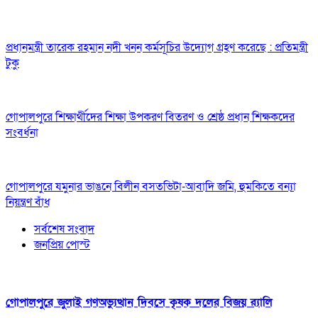
প্রধানমন্ত্রী তারেক রহমান নদী খনন কর্মসূচির উদ্যোগ গ্রহণ করেছে : প্রতিমন্ত্রী
টুকু
গোপালপুরে শিক্ষার্থীদের শিক্ষা উপকরণ বিতরণ ও শ্রেষ্ঠ প্রধান শিক্ষকদের
সংবর্ধনা
গোপালপুরে যমুনার ভাঙনে বিলীন বসতভিটা-আবাদি জমি, হুমকিতে বন্যা
নিয়ন্ত্রণ বাঁধ
সর্বশেষ সংবাদ
জনপ্রিয় পোস্ট
গোপালপুরে জুলাই গণঅভ্যুত্থান দিবসে কৃষক দলের বিজয় র‍্যালি