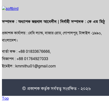
সম্পাদক :
অধ্যাপক জয়নাল আবেদীন
| নির্বাহী সম্পাদক :
কে এম মিঠু
প্রকাশক কার্যালয় : বেবি ল্যান্ড, বাজার রোড, গোপালপুর, টাঙ্গাইল -১৯৯০,
বাংলাদেশ।
বার্তা কক্ষ : +88 01833676666,
বিজ্ঞাপন : +88 01764927033
ইমেইল : kmmithu01@gmail.com
© প্রকাশক কর্তৃক সর্বস্বত্ব সংরক্ষিত - ২০২৬
Top