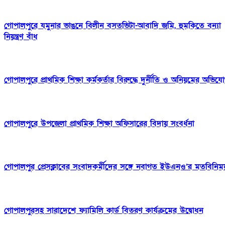
গোপালপুরে যমুনার ভাঙনে বিলীন বসতভিটা-আবাদি জমি, হুমকিতে বন্যা
নিয়ন্ত্রণ বাঁধ
গোপালপুরে প্রাথমিক শিক্ষা কর্মকর্তার বিরুদ্ধে দুর্নীতি ও অনিয়মের অভিয
গোপালপুরে উপজেলা প্রাথমিক শিক্ষা অফিসারের বিদায় সংবর্ধনা
গোপালপুর প্রেসক্লাবের সংবাদকর্মীদের সঙ্গে নবাগত ইউএনও’র মতবিনিম
গোপালপুরসহ সারাদেশে ফ্যামিলি কার্ড বিতরণ কার্যক্রমের উদ্বোধন