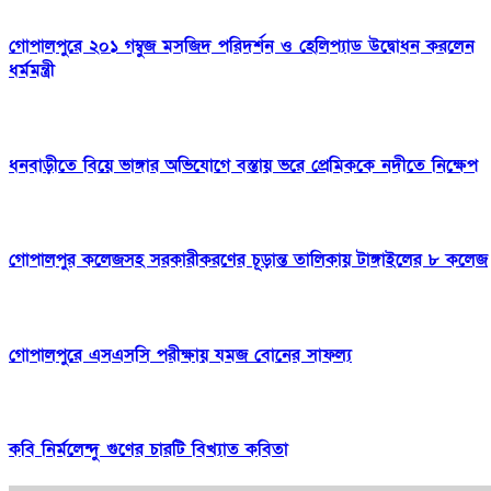
গোপালপুরে ২০১ গম্বুজ মসজিদ পরিদর্শন ও হেলিপ্যাড উদ্বোধন করলেন
ধর্মমন্ত্রী
ধনবাড়ীতে বিয়ে ভাঙ্গার অভিযোগে বস্তায় ভরে প্রেমিককে নদীতে নিক্ষেপ
গোপালপুর কলেজসহ সরকারীকরণের চূড়ান্ত তালিকায় টাঙ্গাইলের ৮ কলেজ
গোপালপুরে এসএসসি পরীক্ষায় যমজ বোনের সাফল্য
কবি নির্মলেন্দু গুণের চারটি বিখ্যাত কবিতা