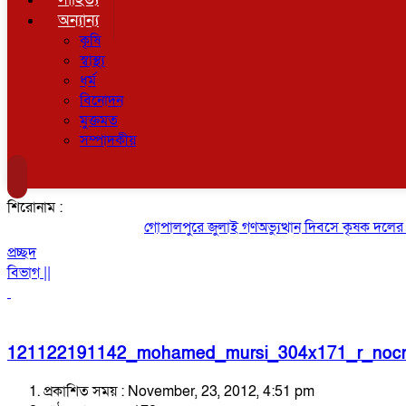
অন্যান্য
কৃষি
স্বাস্থ্য
ধর্ম
বিনোদন
মুক্তমত
সম্পাদকীয়
শিরোনাম :
গোপালপুরে জুলাই গণঅভ্যুত্থান দিবসে কৃষক দলের বিজয
প্রচ্ছদ
বিভাগ ||
121122191142_mohamed_mursi_304x171_r_nocr
প্রকাশিত সময় : November, 23, 2012, 4:51 pm