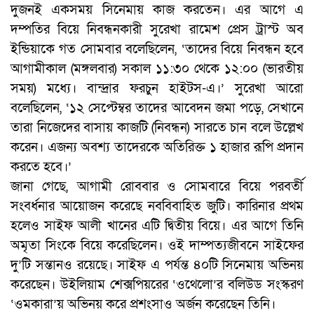
দুজনই একসময় সিনেমায় কাজ করতেন। এর আগে এ
দম্পতির বিয়ে নিবন্ধনকারী সুরেখা রামেশ প্রেস ট্রাস্ট অব
ইন্ডিয়াকে গত সোমবার বলেছিলেন, ‘তাদের বিয়ে নিবন্ধন হবে
আগামীকাল (মঙ্গলবার) সকাল ১১:৩০ থেকে ১২:০০ (ভারতীয়
সময়) মধ্যে। বান্দ্রার ফরচুন হাইটস-এ।’ সুরেখা আরো
বলেছিলেন, ‘১২ সেপ্টেম্বর তাদের আবেদন জমা পড়ে, সেখানে
তারা নিজেদের বাসায় কাজটি (নিবন্ধন) সারতে চান বলে উল্লেখ
করেন। এজন্য অবশ্য তাদেরকে অতিরিক্ত ১ হাজার রূপি প্রদান
করতে হবে।’
জানা গেছে, আগামী রোববার ও সোমবারে বিয়ে পরবর্তী
সংবর্ধনার আয়োজন করেছে নববিবাহিত জুটি। কারিনার প্রথম
হলেও সাইফ আলী খানের এটি দ্বিতীয় বিয়ে। এর আগে তিনি
অমৃতা সিংকে বিয়ে করেছিলেন। ওই দাম্পত্যজীবনে সাইফের
দু’টি সন্তানও রয়েছে। সাইফ এ পর্যন্ত ৪০টি সিনেমায় অভিনয়
করেছেন। উইলিয়াম শেক্সপিয়রের ‘ওথেলো’র বলিউড সংস্করণ
‘ওমকারা’য় অভিনয় করে প্রশংসাও অর্জন করেছেন তিনি।