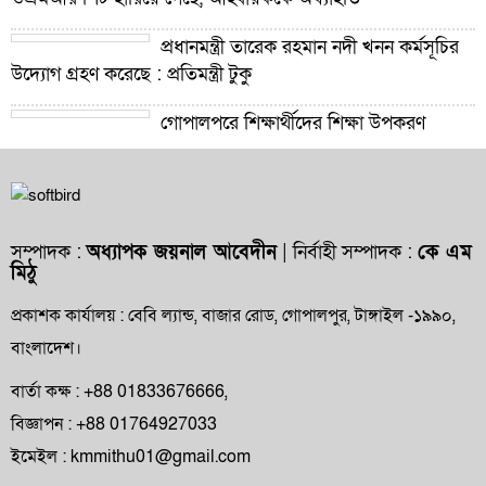
প্রধানমন্ত্রী তারেক রহমান নদী খনন কর্মসূচির
উদ্যোগ গ্রহণ করেছে : প্রতিমন্ত্রী টুকু
গোপালপুরে শিক্ষার্থীদের শিক্ষা উপকরণ
বিতরণ ও শ্রেষ্ঠ প্রধান শিক্ষকদের সংবর্ধনা
গোপালপুরে যমুনার ভাঙনে বিলীন বসতভিটা-
আবাদি জমি, হুমকিতে বন্যা নিয়ন্ত্রণ বাঁধ
সম্পাদক :
অধ্যাপক জয়নাল আবেদীন
| নির্বাহী সম্পাদক :
কে এম
মিঠু
গোপালপুরে প্রাথমিক শিক্ষা কর্মকর্তার বিরুদ্ধে
দুর্নীতি ও অনিয়মের অভিযোগ
প্রকাশক কার্যালয় : বেবি ল্যান্ড, বাজার রোড, গোপালপুর, টাঙ্গাইল -১৯৯০,
বাংলাদেশ।
গোপালপুরে উপজেলা প্রাথমিক শিক্ষা
অফিসারের বিদায় সংবর্ধনা
বার্তা কক্ষ : +88 01833676666,
বিজ্ঞাপন : +88 01764927033
গোপালপুর প্রেসক্লাবের সংবাদকর্মীদের সঙ্গে
ইমেইল : kmmithu01@gmail.com
নবাগত ইউএনও’র মতবিনিময়