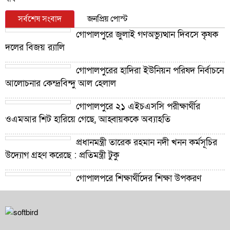
সর্বশেষ সংবাদ
জনপ্রিয় পোস্ট
গোপালপুরে জুলাই গণঅভ্যুত্থান দিবসে কৃষক
দলের বিজয় র‍্যালি
গোপালপুরের হাদিরা ইউনিয়ন পরিষদ নির্বাচনে
আলোচনার কেন্দ্রবিন্দু আল হেলাল
গোপালপুরে ২১ এইচএসসি পরীক্ষার্থীর
ওএমআর শিট হারিয়ে গেছে, আহ্বায়ককে অব্যাহতি
প্রধানমন্ত্রী তারেক রহমান নদী খনন কর্মসূচির
উদ্যোগ গ্রহণ করেছে : প্রতিমন্ত্রী টুকু
গোপালপুরে শিক্ষার্থীদের শিক্ষা উপকরণ
বিতরণ ও শ্রেষ্ঠ প্রধান শিক্ষকদের সংবর্ধনা
গোপালপুরে যমুনার ভাঙনে বিলীন বসতভিটা-
আবাদি জমি, হুমকিতে বন্যা নিয়ন্ত্রণ বাঁধ