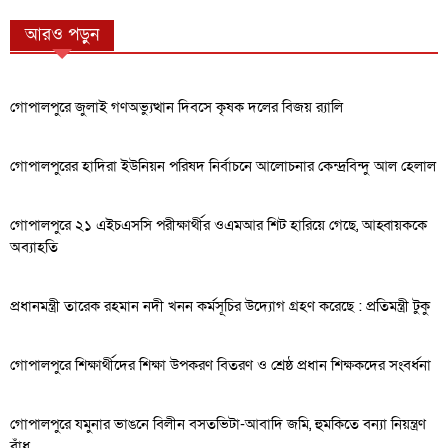
আরও পড়ুন
গোপালপুরে জুলাই গণঅভ্যুত্থান দিবসে কৃষক দলের বিজয় র‍্যালি
গোপালপুরের হাদিরা ইউনিয়ন পরিষদ নির্বাচনে আলোচনার কেন্দ্রবিন্দু আল হেলাল
গোপালপুরে ২১ এইচএসসি পরীক্ষার্থীর ওএমআর শিট হারিয়ে গেছে, আহ্বায়ককে
অব্যাহতি
প্রধানমন্ত্রী তারেক রহমান নদী খনন কর্মসূচির উদ্যোগ গ্রহণ করেছে : প্রতিমন্ত্রী টুকু
গোপালপুরে শিক্ষার্থীদের শিক্ষা উপকরণ বিতরণ ও শ্রেষ্ঠ প্রধান শিক্ষকদের সংবর্ধনা
গোপালপুরে যমুনার ভাঙনে বিলীন বসতভিটা-আবাদি জমি, হুমকিতে বন্যা নিয়ন্ত্রণ
বাঁধ