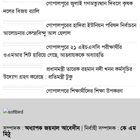
গোপালপুরে জুলাই গণঅভ্যুত্থান দিবসে কৃষক
দলের বিজয় র‍্যালি
গোপালপুরের হাদিরা ইউনিয়ন পরিষদ নির্বাচনে
আলোচনার কেন্দ্রবিন্দু আল হেলাল
গোপালপুরে ২১ এইচএসসি পরীক্ষার্থীর
ওএমআর শিট হারিয়ে গেছে, আহ্বায়ককে অব্যাহতি
প্রধানমন্ত্রী তারেক রহমান নদী খনন কর্মসূচির
উদ্যোগ গ্রহণ করেছে : প্রতিমন্ত্রী টুকু
গোপালপুরে শিক্ষার্থীদের শিক্ষা উপকরণ
বিতরণ ও শ্রেষ্ঠ প্রধান শিক্ষকদের সংবর্ধনা
গোপালপুরে যমুনার ভাঙনে বিলীন বসতভিটা-
আবাদি জমি, হুমকিতে বন্যা নিয়ন্ত্রণ বাঁধ
সম্পাদক :
অধ্যাপক জয়নাল আবেদীন
| নির্বাহী সম্পাদক :
কে এম
মিঠু
গোপালপুরে প্রাথমিক শিক্ষা কর্মকর্তার বিরুদ্ধে