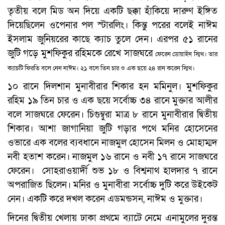
তৃতীয় বলে মিড অন দিয়ে একটি ছক্কা হাঁকিয়ে দারুণ ইঙ্গিত
দিয়েছিলেন ওপেনার পল স্টারলিং। কিন্তু পরের বলেই নাঈম
ইসলাম জুনিয়রের কাছে ক্যাচ তুলে দেন। এরপর ৫১ রানের
জুটি গড়ে মুশফিকুর রহিমকে রেখে সাজঘরে
ফেরেন ডোয়াইন স্মিথ। তার
ক্যাচটি ফিরতি বলে নেন নাঈম। ২১ বলে তিন চার ও এক ছয়ে ২৪ রান করেন স্মিথ।
১০ রানে দিলশান মুনাবীরার শিকার হন মমিনুল। মুশফিকুর
রহিম ১৯ তিন চার ও এক ছয়ে সর্বোচ্চ ৩৪ রানে মুক্তার আলীর
বলে সাজঘরে ফেরেন। চিগুম্বুরা মাত্র ৮ রানে মুনাবীরার দ্বিতীয়
শিকার। আশা জাগানিয়া জুটি গড়ার পথে মনির হোসেনের
ওভারে এক বলের ব্যবধানে নাজমুল হোসেন মিলন ও মোহাম্মদ
নবী হতাশ করেন। নাজমুল ১৬ রানে ও নবী ১৭ রানে সাজঘরে
ফেরেন। সোহরাওয়ার্দী শুভ ১৮ ও বিশ্বনাথ হালদার ৭ রানে
অপরাজিত ছিলেন। মনির ও মুনাবীরা সর্বোচ্চ দুটি করে উইকেট
নেন। একটি করে দখল করেন এডমন্ডসন, নাঈম ও মুক্তার।
দিনের দ্বিতীয় খেলায় ঢাকা প্রথমে ব্যাটে নেমে এনামুলের দুরন্ত