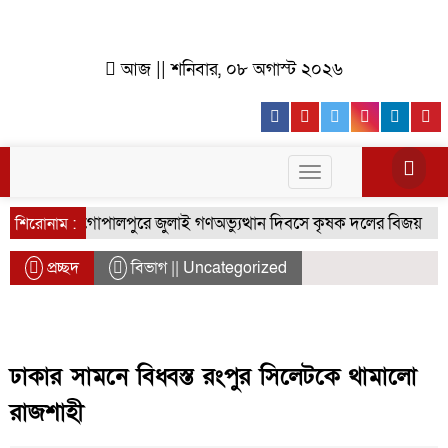
আজ || শনিবার, ০৮ অগাস্ট ২০২৬
Facebook
Youtube
Twitter
Instagr
Lin
Toggle
navigation
গোপালপুরে জুলাই গণঅভ্যুত্থান দিবসে কৃষক দলের বিজয় র‍্যালি
শিরোনাম :
প্রচ্ছদ
বিভাগ || Uncategorized
ঢাকার সামনে বিধ্বস্ত রংপুর সিলেটকে থামালো
রাজশাহী