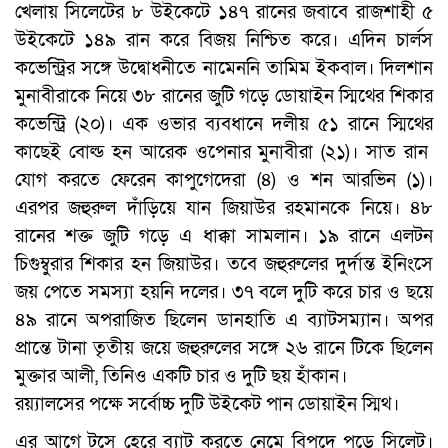
খেলায় সিলেটের ৮ উইকেটে ১৪৭ রানের জবাবে রাজশাহী ৫
উইকেটে ১৪৯ রান করে বিজয় নিশ্চিত করে। এদিন চার্লস
কভেন্ট্রির সঙ্গে উদ্বোধনীতে নামেননি তামিম ইকবাল। দিলশান
মুনাবীরাকে নিয়ে ৩৮ রানের জুটি গড়ে ডোয়াইন স্মিথের শিকার
কভেন্ট্রি (২০)। এক ওভার ব্যবধানে দলীয় ৫১ রানে স্মিথের
কাছেই বোল্ড হন আরেক ওপেনার মুনাবীরা (২১)। সাত রান
যোগ করতে ফেরেন কাপুগেদেরা (৪) ও শন আরভিন (১)।
এরপর জহুরুল দাঁড়িয়ে যান জিয়াউর রহমানকে নিয়ে। ৪৮
রানের শক্ত জুটি গড়ে এ ধাক্কা সামলান। ১৯ রানে এলটন
চিগুম্বুরার শিকার হন জিয়াউর। তবে জহুরুলের দুর্দান্ত ইনিংসে
জয় পেতে সমস্যা হয়নি দলের। ৩৭ বলে দুটি করে চার ও ছয়ে
৪৯ রানে অপরাজিত ছিলেন ডানহাতি এ ব্যাটসম্যান। অপর
প্রান্তে টানা তৃতীয় জয়ে জহুরুলের সঙ্গে ২৬ রানে টিকে ছিলেন
মুক্তার আলী, তিনিও একটি চার ও দুটি ছয় হাঁকান।
রয়্যালসের পক্ষে সর্বোচ্চ দুটি উইকেট পান ডোয়াইন স্মিথ।
এর আগে টসে হেরে ব্যাট করতে নেমে বিপদে পড়ে সিলেট।