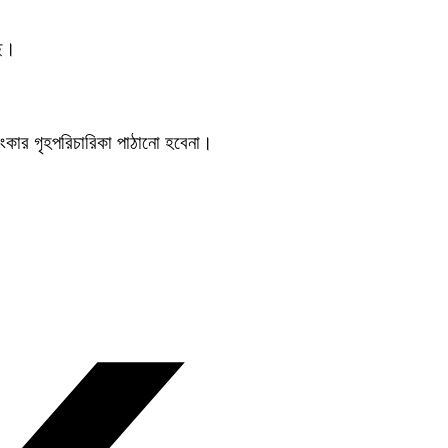
ছে।
লংকার গৃহপরিচারিকা পাঠানো হবেনা।