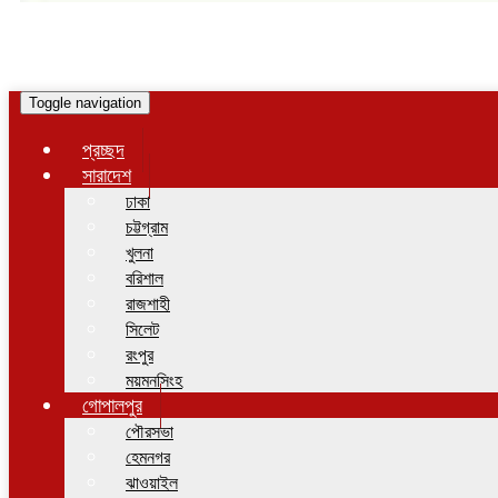
Toggle navigation
প্রচ্ছদ
সারাদেশ
ঢাকা
চট্টগ্রাম
খুলনা
বরিশাল
রাজশাহী
সিলেট
রংপুর
ময়মনসিংহ
গোপালপুর
পৌরসভা
হেমনগর
ঝাওয়াইল