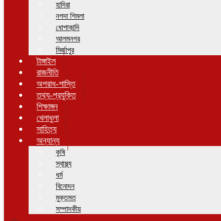
হাদিরা
নগদা শিমলা
ধোপাকান্দি
আলমনগর
মির্জাপুর
টাঙ্গাইল
রাজনীতি
অপরাধ-শাস্তি
তথ্য-প্রযুক্তি
শিক্ষাঙ্গন
খেলাধুলা
সাহিত্য
অন্যান্য
কৃষি
স্বাস্থ্য
ধর্ম
বিনোদন
মুক্তমত
সম্পাদকীয়