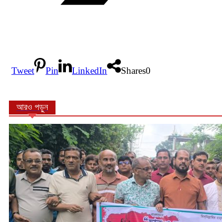
Tweet
Pin
LinkedIn
Shares
0
আরও পড়ুন