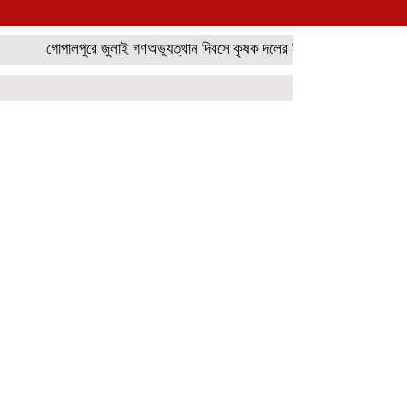
গোপালপুরে জুলাই গণঅভ্যুত্থান দিবসে কৃষক দলের বিজয় র‍্যালি
গোপালপুরের হাদ