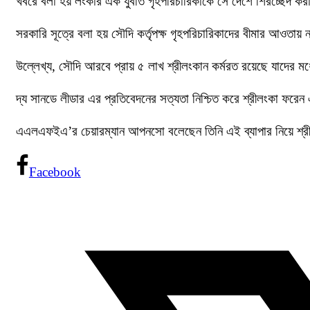
খবরে বলা হয় লংকার এক যুবতি গৃহপরিচারিকাকে সে দেশে শিরচ্ছেদ ক
সরকারি সূত্রে বলা হয় সৌদি কর্তৃপক্ষ গৃহপরিচারিকাদের বীমার আওতায়
উল্লেখ্য, সৌদি আরবে প্রায় ৫ লাখ শ্রীলংকান কর্মরত রয়েছে যাদের ম
দ্য সানডে লীডার এর প্রতিবেদনের সত্যতা নিশ্চিত করে শ্রীলংকা ফরেন
এএলএফইএ’র চেয়ারম্যান আপনসো বলেছেন তিনি এই ব্যাপার নিয়ে শ্রীল
Facebook