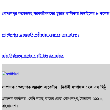
গোপালপুর কলেজসহ সরকারীকরণের চূড়ান্ত তালিকায় টাঙ্গাইলের ৮ কলেজ
গোপালপুরে এসএসসি পরীক্ষায় যমজ বোনের সাফল্য
কবি নির্মলেন্দু গুণের চারটি বিখ্যাত কবিতা
সম্পাদক :
অধ্যাপক জয়নাল আবেদীন
| নির্বাহী সম্পাদক :
কে এম মিঠু
প্রকাশক কার্যালয় : বেবি ল্যান্ড, বাজার রোড, গোপালপুর, টাঙ্গাইল -১৯৯০,
বাংলাদেশ।