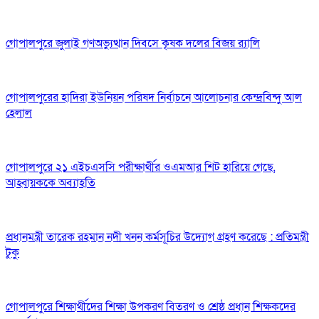
গোপালপুরে জুলাই গণঅভ্যুত্থান দিবসে কৃষক দলের বিজয় র‍্যালি
গোপালপুরের হাদিরা ইউনিয়ন পরিষদ নির্বাচনে আলোচনার কেন্দ্রবিন্দু আল
হেলাল
গোপালপুরে ২১ এইচএসসি পরীক্ষার্থীর ওএমআর শিট হারিয়ে গেছে,
আহ্বায়ককে অব্যাহতি
প্রধানমন্ত্রী তারেক রহমান নদী খনন কর্মসূচির উদ্যোগ গ্রহণ করেছে : প্রতিমন্ত্রী
টুকু
গোপালপুরে শিক্ষার্থীদের শিক্ষা উপকরণ বিতরণ ও শ্রেষ্ঠ প্রধান শিক্ষকদের