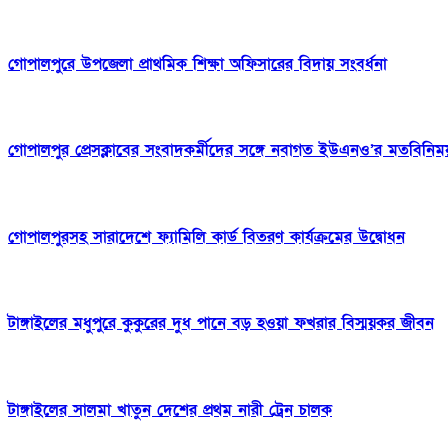
গোপালপুরে উপজেলা প্রাথমিক শিক্ষা অফিসারের বিদায় সংবর্ধনা
গোপালপুর প্রেসক্লাবের সংবাদকর্মীদের সঙ্গে নবাগত ইউএনও’র মতবিনিম
গোপালপুরসহ সারাদেশে ফ্যামিলি কার্ড বিতরণ কার্যক্রমের উদ্বোধন
টাঙ্গাইলের মধুপুরে কুকুরের দুধ পানে বড় হওয়া ফখরার বিস্ময়কর জীবন
টাঙ্গাইলের সালমা খাতুন দেশের প্রথম নারী ট্রেন চালক