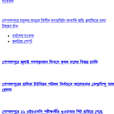
সংবর্ধনা
গোপালপুরে যমুনার ভাঙনে বিলীন বসতভিটা-আবাদি জমি, হুমকিতে বন্যা
নিয়ন্ত্রণ বাঁধ
সর্বশেষ সংবাদ
জনপ্রিয় পোস্ট
গোপালপুরে জুলাই গণঅভ্যুত্থান দিবসে কৃষক দলের বিজয় র‍্যালি
গোপালপুরের হাদিরা ইউনিয়ন পরিষদ নির্বাচনে আলোচনার কেন্দ্রবিন্দু আ
হেলাল
গোপালপুরে ২১ এইচএসসি পরীক্ষার্থীর ওএমআর শিট হারিয়ে গেছে,