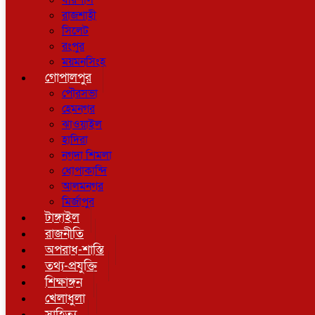
বরিশাল
রাজশাহী
সিলেট
রংপুর
ময়মনসিংহ
গোপালপুর
পৌরসভা
হেমনগর
ঝাওয়াইল
হাদিরা
নগদা শিমলা
ধোপাকান্দি
আলমনগর
মির্জাপুর
টাঙ্গাইল
রাজনীতি
অপরাধ-শাস্তি
তথ্য-প্রযুক্তি
শিক্ষাঙ্গন
খেলাধুলা
সাহিত্য