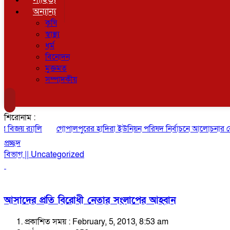
অন্যান্য
কৃষি
স্বাস্থ্য
ধর্ম
বিনোদন
মুক্তমত
সম্পাদকীয়
শিরোনাম :
জয় র‍্যালি
গোপালপুরের হাদিরা ইউনিয়ন পরিষদ নির্বাচনে আলোচনার কেন্দ্
প্রচ্ছদ
বিভাগ || Uncategorized
আসাদের প্রতি বিরোধী নেতার সংলাপের আহ্বান
প্রকাশিত সময় : February, 5, 2013, 8:53 am