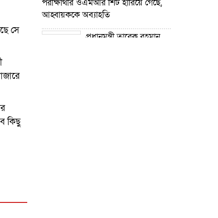
পরীক্ষার্থীর ওএমআর শিট হারিয়ে গেছে,
আহ্বায়ককে অব্যাহতি
ছে সে
প্রধানমন্ত্রী তারেক রহমান
নদী খনন কর্মসূচির উদ্যোগ গ্রহণ করেছে :
প্রতিমন্ত্রী টুকু
ী
বাজারে
গোপালপুরে শিক্ষার্থীদের
শিক্ষা উপকরণ বিতরণ ও শ্রেষ্ঠ প্রধান
শিক্ষকদের সংবর্ধনা
ের
ে কিছু
গোপালপুরে যমুনার ভাঙনে
বিলীন বসতভিটা-আবাদি জমি, হুমকিতে
বন্যা নিয়ন্ত্রণ বাঁধ
গোপালপুরে প্রাথমিক শিক্ষা
কর্মকর্তার বিরুদ্ধে দুর্নীতি ও
অনিয়মের অভিযোগ