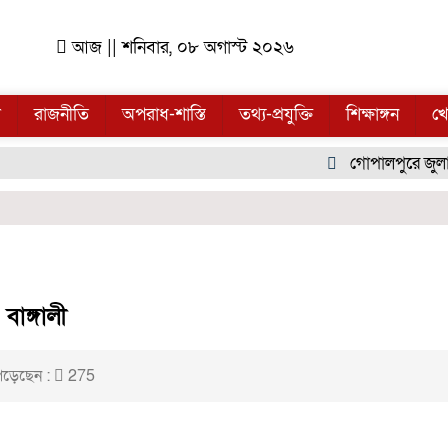
আজ || শনিবার, ০৮ অগাস্ট ২০২৬
ল
রাজনীতি
অপরাধ-শাস্তি
তথ্য-প্রযুক্তি
শিক্ষাঙ্গন
খে
গোপালপুরে জুলাই গ
াঙ্গালী
ড়েছেন :
275