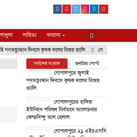
Facebook
Youtube
Twitter
Instagram
Linkedin
Pinterest
লাধুলা
সাহিত্য
অন্যান্য
ণঅভ্যুত্থান দিবসে কৃষক দলের বিজয় র‍্যালি
গোপালপুরের হাদিরা ইউ
সর্বশেষ সংবাদ
জনপ্রিয় পোস্ট
গোপালপুরে জুলাই
গণঅভ্যুত্থান দিবসে কৃষক দলের বিজয়
র‍্যালি
গোপালপুরের হাদিরা
ইউনিয়ন পরিষদ নির্বাচনে আলোচনার
কেন্দ্রবিন্দু আল হেলাল
গোপালপুরে ২১ এইচএসসি