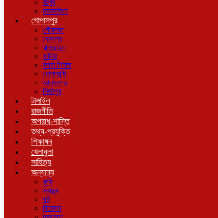
রংপুর
ময়মনসিংহ
গোপালপুর
পৌরসভা
হেমনগর
ঝাওয়াইল
হাদিরা
নগদা শিমলা
ধোপাকান্দি
আলমনগর
মির্জাপুর
টাঙ্গাইল
রাজনীতি
অপরাধ-শাস্তি
তথ্য-প্রযুক্তি
শিক্ষাঙ্গন
খেলাধুলা
সাহিত্য
অন্যান্য
কৃষি
স্বাস্থ্য
ধর্ম
বিনোদন
মুক্তমত