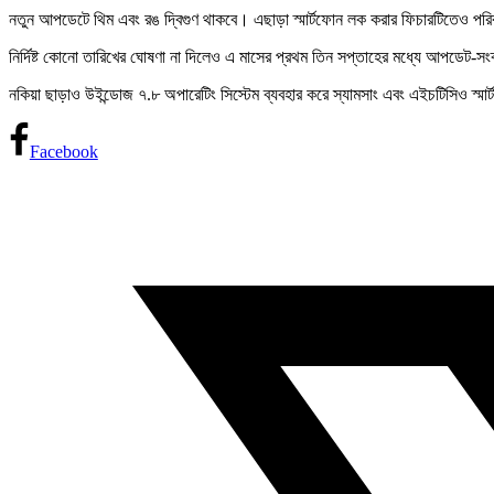
নতুন আপডেটে থিম এবং রঙ দ্বিগুণ থাকবে। এছাড়া স্মার্টফোন লক করার ফিচারটিতেও পরিব
নির্দিষ্ট কোনো তারিখের ঘোষণা না দিলেও এ মাসের প্রথম তিন সপ্তাহের মধ্যে আপডেট-সংক্
নকিয়া ছাড়াও উইন্ডোজ ৭.৮ অপারেটিং সিস্টেম ব্যবহার করে স্যামসাং এবং এইচটিসিও স্ম
Facebook