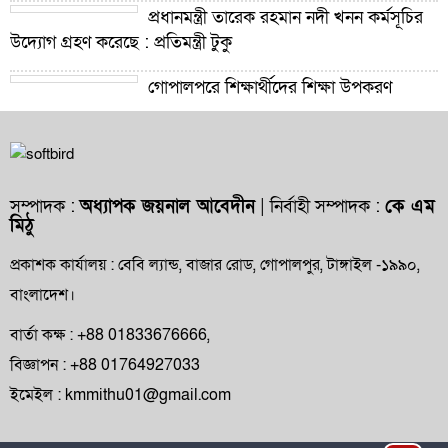
প্রধানমন্ত্রী তারেক রহমান নদী খনন কর্মসূচির
উদ্যোগ গ্রহণ করেছে : প্রতিমন্ত্রী টুকু
গোপালপুরে শিক্ষার্থীদের শিক্ষা উপকরণ
বিতরণ ও শ্রেষ্ঠ প্রধান শিক্ষকদের সংবর্ধনা
গোপালপুরে যমুনার ভাঙনে বিলীন বসতভিটা-
আবাদি জমি, হুমকিতে বন্যা নিয়ন্ত্রণ বাঁধ
সম্পাদক :
অধ্যাপক জয়নাল আবেদীন
| নির্বাহী সম্পাদক :
কে এম
মিঠু
গোপালপুরে প্রাথমিক শিক্ষা কর্মকর্তার বিরুদ্ধে
দুর্নীতি ও অনিয়মের অভিযোগ
প্রকাশক কার্যালয় : বেবি ল্যান্ড, বাজার রোড, গোপালপুর, টাঙ্গাইল -১৯৯০,
বাংলাদেশ।
গোপালপুরে উপজেলা প্রাথমিক শিক্ষা
অফিসারের বিদায় সংবর্ধনা
বার্তা কক্ষ : +88 01833676666,
বিজ্ঞাপন : +88 01764927033
গোপালপুর প্রেসক্লাবের সংবাদকর্মীদের সঙ্গে
ইমেইল : kmmithu01@gmail.com
নবাগত ইউএনও’র মতবিনিময়
গোপালপুরসহ সারাদেশে ফ্যামিলি কার্ড বিতরণ