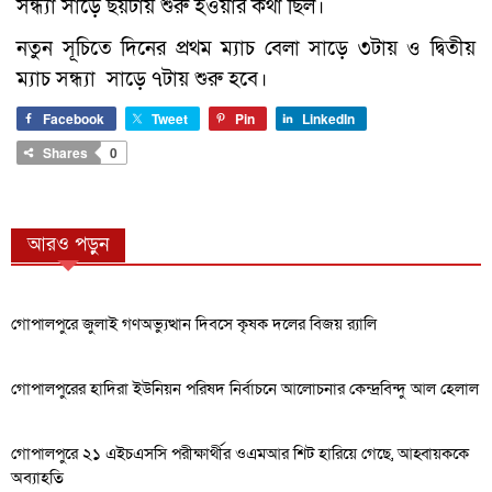
সন্ধ্যা সাড়ে ছয়টায় শুরু হওয়ার কথা ছিল।
নতুন সূচিতে দিনের প্রথম ম্যাচ বেলা সাড়ে ৩টায় ও দ্বিতীয়
ম্যাচ সন্ধ্যা সাড়ে ৭টায় শুরু হবে।
Facebook
Tweet
Pin
LinkedIn
Shares
0
আরও পড়ুন
গোপালপুরে জুলাই গণঅভ্যুত্থান দিবসে কৃষক দলের বিজয় র‍্যালি
গোপালপুরের হাদিরা ইউনিয়ন পরিষদ নির্বাচনে আলোচনার কেন্দ্রবিন্দু আল হেলাল
গোপালপুরে ২১ এইচএসসি পরীক্ষার্থীর ওএমআর শিট হারিয়ে গেছে, আহ্বায়ককে
অব্যাহতি