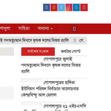
Facebook
Youtube
Twitter
Instagram
Linkedin
Pinterest
লাধুলা
সাহিত্য
অন্যান্য
ণঅভ্যুত্থান দিবসে কৃষক দলের বিজয় র‍্যালি
গোপালপুরের হাদিরা ইউন
সর্বশেষ সংবাদ
জনপ্রিয় পোস্ট
গোপালপুরে জুলাই
গণঅভ্যুত্থান দিবসে কৃষক দলের বিজয়
র‍্যালি
গোপালপুরের হাদিরা
ইউনিয়ন পরিষদ নির্বাচনে আলোচনার
কেন্দ্রবিন্দু আল হেলাল
গোপালপুরে ২১ এইচএসসি