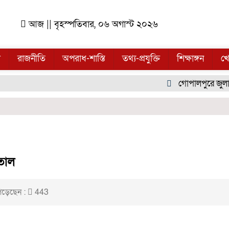
আজ || বৃহস্পতিবার, ০৬ অগাস্ট ২০২৬
ল
রাজনীতি
অপরাধ-শাস্তি
তথ্য-প্রযুক্তি
শিক্ষাঙ্গন
খে
গোপালপুরে জুলাই গ
তাল
ড়েছেন :
443