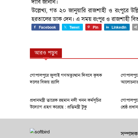
দাবি জানান।
উল্লেখ্য, গত ২০ জানুয়ারি রাজশাহী ও রংপুরে 
হরতালের ডাক দেন। এ সময় রংপুর ও রাজশাহী বি
Facebook
Tweet
Pin
LinkedIn
আরও পড়ুন
গোপালপুরে জুলাই গণঅভ্যুত্থান দিবসে কৃষক
গোপালপুরে
দলের বিজয় র‍্যালি
আলোচনার ক
প্রধানমন্ত্রী তারেক রহমান নদী খনন কর্মসূচির
গোপালপুরে
উদ্যোগ গ্রহণ করেছে : প্রতিমন্ত্রী টুকু
শ্রেষ্ঠ প্র
সম্পাদক