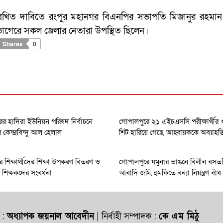
উল্লিখিত দাবিতে রংপুর মহানগর বিএনপির সভাপতি মিজানুর রহমান
ভাগেরে সকল জেলার নেতারা উপস্থিত ছিলেন।
Shares
0
র হাদিরা ইউনিয়ন পরিষদ নির্বাচনে
গোপালপুরে ২১ এইচএসসি পরীক্ষার্থী
েন্দ্রবিন্দু আল হেলাল
শিট হারিয়ে গেছে, আহ্বায়ককে অব্যাহত
 শিক্ষার্থীদের শিক্ষা উপকরণ বিতরণ ও
গোপালপুরে যমুনার ভাঙনে বিলীন বসত
ধান শিক্ষকদের সংবর্ধনা
আবাদি জমি, হুমকিতে বন্যা নিয়ন্ত্রণ বাঁধ
 :
অধ্যাপক জয়নাল আবেদীন
| নির্বাহী সম্পাদক :
কে এম মিঠু