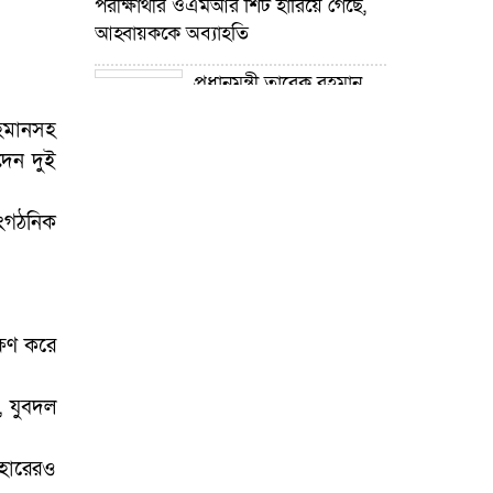
পরীক্ষার্থীর ওএমআর শিট হারিয়ে গেছে,
আহ্বায়ককে অব্যাহতি
প্রধানমন্ত্রী তারেক রহমান
নদী খনন কর্মসূচির উদ্যোগ গ্রহণ করেছে :
রহমানসহ
প্রতিমন্ত্রী টুকু
দেন দুই
গোপালপুরে শিক্ষার্থীদের
শিক্ষা উপকরণ বিতরণ ও শ্রেষ্ঠ প্রধান
াংগঠনিক
শিক্ষকদের সংবর্ধনা
গোপালপুরে যমুনার ভাঙনে
বিলীন বসতভিটা-আবাদি জমি, হুমকিতে
্ষিণ করে
বন্যা নিয়ন্ত্রণ বাঁধ
গোপালপুরে প্রাথমিক শিক্ষা
, যুবদল
কর্মকর্তার বিরুদ্ধে দুর্নীতি ও
অনিয়মের অভিযোগ
াহারেরও