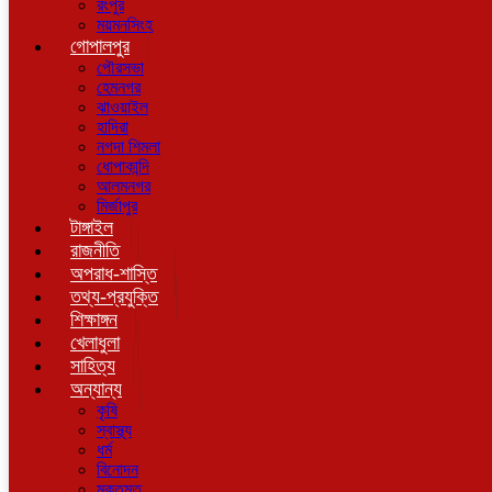
রংপুর
ময়মনসিংহ
গোপালপুর
পৌরসভা
হেমনগর
ঝাওয়াইল
হাদিরা
নগদা শিমলা
ধোপাকান্দি
আলমনগর
মির্জাপুর
টাঙ্গাইল
রাজনীতি
অপরাধ-শাস্তি
তথ্য-প্রযুক্তি
শিক্ষাঙ্গন
খেলাধুলা
সাহিত্য
অন্যান্য
কৃষি
স্বাস্থ্য
ধর্ম
বিনোদন
মুক্তমত