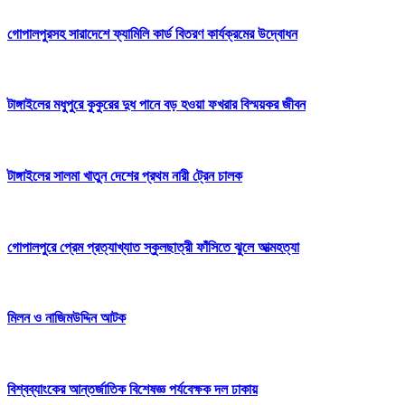
গোপালপুরসহ সারাদেশে ফ্যামিলি কার্ড বিতরণ কার্যক্রমের উদ্বোধন
টাঙ্গাইলের মধুপুরে কুকুরের দুধ পানে বড় হওয়া ফখরার বিস্ময়কর জীবন
টাঙ্গাইলের সালমা খাতুন দেশের প্রথম নারী ট্রেন চালক
গোপালপুরে প্রেম প্রত্যাখ্যাত স্কুলছাত্রী ফাঁসিতে ঝুলে আত্মহত্যা
মিলন ও নাজিমউদ্দিন আটক
বিশ্বব্যাংকের আন্তর্জাতিক বিশেষজ্ঞ পর্যবেক্ষক দল ঢাকায়