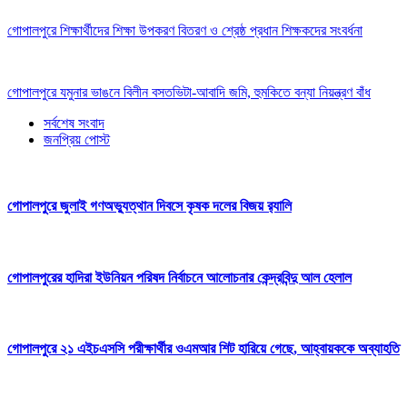
গোপালপুরে শিক্ষার্থীদের শিক্ষা উপকরণ বিতরণ ও শ্রেষ্ঠ প্রধান শিক্ষকদের সংবর্ধনা
গোপালপুরে যমুনার ভাঙনে বিলীন বসতভিটা-আবাদি জমি, হুমকিতে বন্যা নিয়ন্ত্রণ বাঁধ
সর্বশেষ সংবাদ
জনপ্রিয় পোস্ট
গোপালপুরে জুলাই গণঅভ্যুত্থান দিবসে কৃষক দলের বিজয় র‍্যালি
গোপালপুরের হাদিরা ইউনিয়ন পরিষদ নির্বাচনে আলোচনার কেন্দ্রবিন্দু আল হেলাল
গোপালপুরে ২১ এইচএসসি পরীক্ষার্থীর ওএমআর শিট হারিয়ে গেছে, আহ্বায়ককে অব্যাহতি