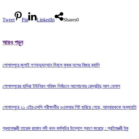
Tweet
Pin
LinkedIn
Shares
0
আরও পড়ুন
গোপালপুরে জুলাই গণঅভ্যুত্থান দিবসে কৃষক দলের বিজয় র‍্যালি
গোপালপুরের হাদিরা ইউনিয়ন পরিষদ নির্বাচনে আলোচনার কেন্দ্রবিন্দু আল হেলাল
গোপালপুরে ২১ এইচএসসি পরীক্ষার্থীর ওএমআর শিট হারিয়ে গেছে, আহ্বায়ককে অব্যাহতি
প্রধানমন্ত্রী তারেক রহমান নদী খনন কর্মসূচির উদ্যোগ গ্রহণ করেছে : প্রতিমন্ত্রী টুকু