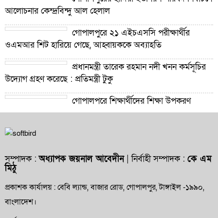
আলোচনার কেন্দ্রবিন্দু আল হেলাল
গোপালপুরে ২১ এইচএসসি পরীক্ষার্থীর
ওএমআর শিট হারিয়ে গেছে, আহ্বায়ককে অব্যাহতি
প্রধানমন্ত্রী তারেক রহমান নদী খনন কর্মসূচির
উদ্যোগ গ্রহণ করেছে : প্রতিমন্ত্রী টুকু
গোপালপুরে শিক্ষার্থীদের শিক্ষা উপকরণ
বিতরণ ও শ্রেষ্ঠ প্রধান শিক্ষকদের সংবর্ধনা
গোপালপুরে যমুনার ভাঙনে বিলীন বসতভিটা-
আবাদি জমি, হুমকিতে বন্যা নিয়ন্ত্রণ বাঁধ
সম্পাদক :
অধ্যাপক জয়নাল আবেদীন
| নির্বাহী সম্পাদক :
কে এম
মিঠু
গোপালপুরে প্রাথমিক শিক্ষা কর্মকর্তার বিরুদ্ধে
দুর্নীতি ও অনিয়মের অভিযোগ
প্রকাশক কার্যালয় : বেবি ল্যান্ড, বাজার রোড, গোপালপুর, টাঙ্গাইল -১৯৯০,
বাংলাদেশ।
গোপালপুরে উপজেলা প্রাথমিক শিক্ষা
অফিসারের বিদায় সংবর্ধনা