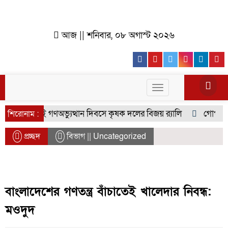
আজ || শনিবার, ০৮ অগাস্ট ২০২৬
Facebook
Youtube
Twitter
Instagr
Lin
Toggle
navigation
লপুরে জুলাই গণঅভ্যুত্থান দিবসে কৃষক দলের বিজয় র‍্যালি
গোপালপুর
শিরোনাম :
প্রচ্ছদ
বিভাগ || Uncategorized
বাংলাদেশের গণতন্ত্র বাঁচাতেই খালেদার নিবন্ধ:
মওদুদ