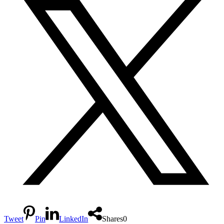
Tweet
Pin
LinkedIn
Shares
0