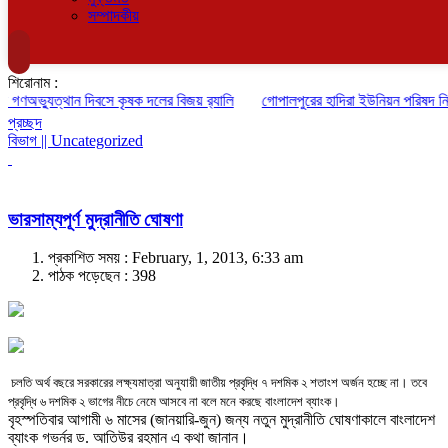
সম্পাদকীয়
শিরোনাম :
ণঅভ্যুত্থান দিবসে কৃষক দলের বিজয় র‍্যালি
গোপালপুরের হাদিরা ইউনিয়ন পরিষদ নির্বা
প্রচ্ছদ
বিভাগ || Uncategorized
ভারসাম্যপূর্ণ মুদ্রানীতি ঘোষণা
প্রকাশিত সময় : February, 1, 2013, 6:33 am
পাঠক পড়েছেন :
398
চলতি অর্থ বছরে সরকারের লক্ষ্যমাত্রা অনুযায়ী জাতীয় প্রবৃদ্ধি ৭ দশমিক ২ শতাংশ অর্জন হচ্ছে না। তবে
প্রবৃদ্ধি ৬ দশমিক ২ ভাগের নীচে নেমে আসবে না বলে মনে করছে বাংলাদেশ ব্যাংক।
বৃহস্পতিবার আগামী ৬ মাসের (জানয়ারি-জুন) জন্য নতুন মুদ্রানীতি ঘোষণাকালে বাংলাদেশ
ব্যাংক গভর্নর ড. আতিউর রহমান এ কথা জানান।