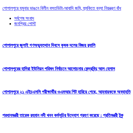
গোপালপুরে যমুনার ভাঙনে বিলীন বসতভিটা-আবাদি জমি, হুমকিতে বন্যা নিয়ন্ত্রণ বাঁধ
সর্বশেষ সংবাদ
জনপ্রিয় পোস্ট
গোপালপুরে জুলাই গণঅভ্যুত্থান দিবসে কৃষক দলের বিজয় র‍্যালি
গোপালপুরের হাদিরা ইউনিয়ন পরিষদ নির্বাচনে আলোচনার কেন্দ্রবিন্দু আল হেলাল
গোপালপুরে ২১ এইচএসসি পরীক্ষার্থীর ওএমআর শিট হারিয়ে গেছে, আহ্বায়ককে অব্যাহতি
প্রধানমন্ত্রী তারেক রহমান নদী খনন কর্মসূচির উদ্যোগ গ্রহণ করেছে : প্রতিমন্ত্রী টুকু