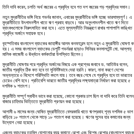
তিনি দাবি করেন, চলতি অর্থ বছরের এ প্রবৃদ্ধি হবে গত দশ বছরের গড় প্রবৃদ্ধির সমান।
নতুন মুদ্রানীতির ভঙ্গি নিয়ে গভর্নর জানান, এবারের মুদ্রানীতির ভঙ্গি হচ্ছে ভারসাম্যপূর্ণ। এ
মুদ্রানীতিতে উৎপাদনশীল খাতে ঋণ প্রবাহ বাড়বে। আর অনুৎপাদনশীল খাতে ঋণ দিতে
ব্যাংকগুলোকে নিরুৎসাহিত করা হবে। এতে মূল্যস্ফীতি নিয়ন্ত্রণে রাখার পাশাপাশি কাঙ্খিত
প্রবৃদ্ধি অর্জনে সহায়ক হবে।
বৃহস্পতিবার বাংলাদেশ ব্যাংকের জাহাঙ্গীর আলম কনফারেন্স হলে নতুন এ মুদ্রানীতি ঘোষণা ক
হয়। এ সময় বাংলাদেশ ব্যাংকের ডেপুটি গভর্নররা ছাড়াও সিনিয়র কনসালটেন্ট মো. আল্লাহ্
মালিক কাজেমী ও ঊর্ধ্বতন কর্মকর্তারা উপস্থিত ছিলেন।
মুদ্রানীতি ঘোষণার পরে প্রবৃদ্ধি অর্জনের বিষয়ে এক প্রশ্নের জবাবে ড. আতিউর বলেন,
জাতীয় প্রবৃদ্ধি ঠিক কত হবে তা সুনির্দিষ্টভাবে দেয়া হয়নি। কারণ, নানা করণে দেশের
অভ্যন্তরে ও বিদেশে পরিস্থিতি বদলে যায়। তবে বছর শেষে যে প্রবৃদ্ধি হবে তা ভারতের
চেয়েও বেশি হবে। প্রতিবেশি ভারতে জাতীয় প্রবৃদ্ধির লক্ষ্যমাত্রা নির্ধারণ করা হয়েছে ৫
দশমিক ৯ শতাংশ।
মুদ্রানীতি সম্পূর্ণ স্বাধীন ভাবে করা হয়েছে, কোনো প্রকার চাপ ছিল না দাবি করে তিনি বলেন
বাজার চাহিদার ভিত্তিতে মুদ্রানীতি প্রণয়ন করা হয়েছে।
আগামী ৬ মাসের জন্য ঘোষিত মুদ্রানীতিতে বেসরকারি খাতে ঋণপ্রবাহ শূন্য দশমিক ৫ ভাগ
বাড়িয়ে ১৮ শতাংশ থেকে সাড়ে ১৮ শতাংশ করা হয়েছে। ঋণের সুদের হার কমানোর জন্য
উদ্যোগ নেয়া হয়েছে।
এজন্য ব্যাংকের তহবিল যোগানোর ব্যয় কমাতে রেপো এবং বিশেষ রেপোর (বাংলাদেশ ব্যাংক