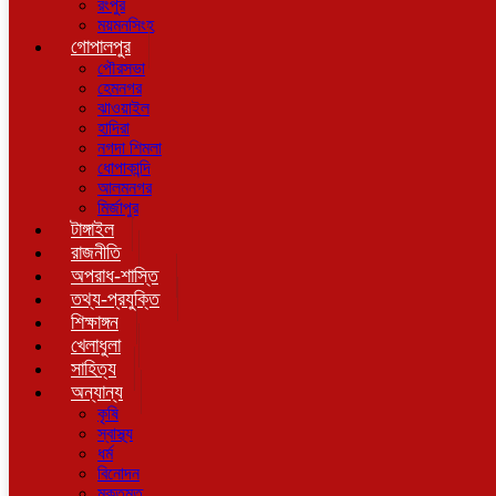
রংপুর
ময়মনসিংহ
গোপালপুর
পৌরসভা
হেমনগর
ঝাওয়াইল
হাদিরা
নগদা শিমলা
ধোপাকান্দি
আলমনগর
মির্জাপুর
টাঙ্গাইল
রাজনীতি
অপরাধ-শাস্তি
তথ্য-প্রযুক্তি
শিক্ষাঙ্গন
খেলাধুলা
সাহিত্য
অন্যান্য
কৃষি
স্বাস্থ্য
ধর্ম
বিনোদন
মুক্তমত