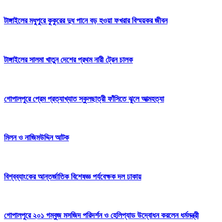
টাঙ্গাইলের মধুপুরে কুকুরের দুধ পানে বড় হওয়া ফখরার বিস্ময়কর জীবন
টাঙ্গাইলের সালমা খাতুন দেশের প্রথম নারী ট্রেন চালক
গোপালপুরে প্রেম প্রত্যাখ্যাত স্কুলছাত্রী ফাঁসিতে ঝুলে আত্মহত্যা
মিলন ও নাজিমউদ্দিন আটক
বিশ্বব্যাংকের আন্তর্জাতিক বিশেষজ্ঞ পর্যবেক্ষক দল ঢাকায়
গোপালপুরে ২০১ গম্বুজ মসজিদ পরিদর্শন ও হেলিপ্যাড উদ্বোধন করলেন ধর্মমন্ত্রী