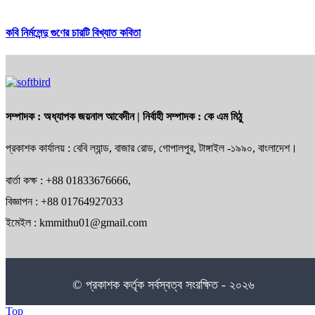
কবি নির্মলেন্দু গুণের চারটি বিখ্যাত কবিতা
সম্পাদক :
অধ্যাপক জয়নাল আবেদীন
| নির্বাহী সম্পাদক :
কে এম মিঠু
প্রকাশক কার্যালয় : বেবি ল্যান্ড, বাজার রোড, গোপালপুর, টাঙ্গাইল -১৯৯০, বাংলাদেশ।
বার্তা কক্ষ : +88 01833676666,
বিজ্ঞাপন : +88 01764927033
ইমেইল : kmmithu01@gmail.com
© প্রকাশক কর্তৃক সর্বস্বত্ব সংরক্ষিত - ২০২৬
Top