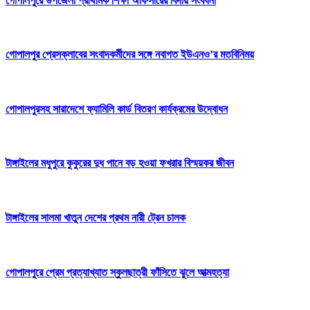
গোপালপুরে উপজেলা প্রাথমিক শিক্ষা অফিসারের বিদায় সংবর্ধনা
গোপালপুর প্রেসক্লাবের সংবাদকর্মীদের সঙ্গে নবাগত ইউএনও’র মতবিনিময়
গোপালপুরসহ সারাদেশে ফ্যামিলি কার্ড বিতরণ কার্যক্রমের উদ্বোধন
টাঙ্গাইলের মধুপুরে কুকুরের দুধ পানে বড় হওয়া ফখরার বিস্ময়কর জীবন
টাঙ্গাইলের সালমা খাতুন দেশের প্রথম নারী ট্রেন চালক
গোপালপুরে প্রেম প্রত্যাখ্যাত স্কুলছাত্রী ফাঁসিতে ঝুলে আত্মহত্যা