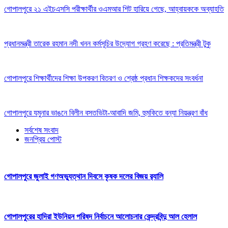
গোপালপুরে ২১ এইচএসসি পরীক্ষার্থীর ওএমআর শিট হারিয়ে গেছে, আহ্বায়ককে অব্যাহতি
প্রধানমন্ত্রী তারেক রহমান নদী খনন কর্মসূচির উদ্যোগ গ্রহণ করেছে : প্রতিমন্ত্রী টুকু
গোপালপুরে শিক্ষার্থীদের শিক্ষা উপকরণ বিতরণ ও শ্রেষ্ঠ প্রধান শিক্ষকদের সংবর্ধনা
গোপালপুরে যমুনার ভাঙনে বিলীন বসতভিটা-আবাদি জমি, হুমকিতে বন্যা নিয়ন্ত্রণ বাঁধ
সর্বশেষ সংবাদ
জনপ্রিয় পোস্ট
গোপালপুরে জুলাই গণঅভ্যুত্থান দিবসে কৃষক দলের বিজয় র‍্যালি
গোপালপুরের হাদিরা ইউনিয়ন পরিষদ নির্বাচনে আলোচনার কেন্দ্রবিন্দু আল হেলাল