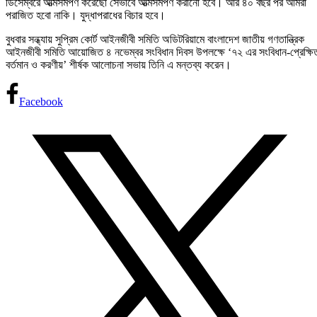
ডিসেম্বরে আত্মসমর্পণ করেছো সেভাবে আত্মসমর্পণ করানো হবে। আর ৪০ বছর পর আমরা
পরাজিত হবো নাকি। যুদ্ধাপরাধের বিচার হবে।
বুধবার সন্ধ্যায় সুপ্রিম কোর্ট আইনজীবী সমিতি অডিটরিয়ামে বাংলাদেশ জাতীয় গণতান্ত্রিক
আইনজীবী সমিতি আয়োজিত ৪ নভেম্বর সংবিধান দিবস উপলক্ষে ‘৭২ এর সংবিধান-প্রেক্ষি
বর্তমান ও করণীয়’ শীর্ষক আলোচনা সভায় তিনি এ মন্তব্য করেন।
Facebook