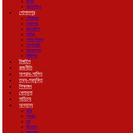
রংপুর
ময়মনসিংহ
গোপালপুর
পৌরসভা
হেমনগর
ঝাওয়াইল
হাদিরা
নগদা শিমলা
ধোপাকান্দি
আলমনগর
মির্জাপুর
টাঙ্গাইল
রাজনীতি
অপরাধ-শাস্তি
তথ্য-প্রযুক্তি
শিক্ষাঙ্গন
খেলাধুলা
সাহিত্য
অন্যান্য
কৃষি
স্বাস্থ্য
ধর্ম
বিনোদন
মুক্তমত