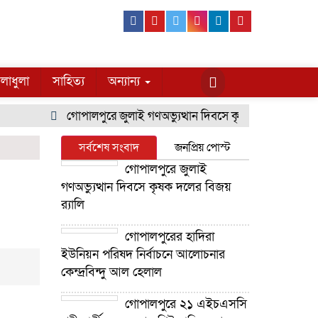
Facebook
Youtube
Twitter
Instagram
Linkedin
Pinterest
লাধুলা
সাহিত্য
অন্যান্য
গোপালপুরে জুলাই গণঅভ্যুত্থান দিবসে কৃষক দলের বিজয় র‍্যাল
সর্বশেষ সংবাদ
জনপ্রিয় পোস্ট
গোপালপুরে জুলাই
গণঅভ্যুত্থান দিবসে কৃষক দলের বিজয়
র‍্যালি
গোপালপুরের হাদিরা
ইউনিয়ন পরিষদ নির্বাচনে আলোচনার
কেন্দ্রবিন্দু আল হেলাল
গোপালপুরে ২১ এইচএসসি