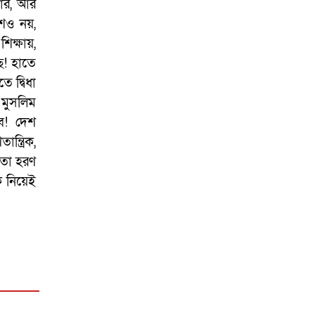
ার, আর
গোপালপুরে উপজেলা
প্রাথমিক শিক্ষা অফিসারের
শও নয়,
বিদায় সংবর্ধনা
িক্ষায়,
ে! হাতে
গোপালপুর প্রেসক্লাবের
 দ্বিধা
সংবাদকর্মীদের সঙ্গে
 মুসলিম
নবাগত ইউএনও’র মতবিনিময়
েব! দেশ
গোপালপুরসহ সারাদেশে
ন্ত্রিক,
ফ্যামিলি কার্ড বিতরণ
নতা হরণ
কার্যক্রমের উদ্বোধন
 নিয়েই