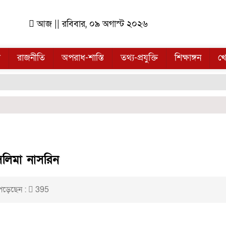
আজ || রবিবার, ০৯ অগাস্ট ২০২৬
ল
রাজনীতি
অপরাধ-শাস্তি
তথ্য-প্রযুক্তি
শিক্ষাঙ্গন
খে
লিমা নাসরিন
পড়েছেন :
395