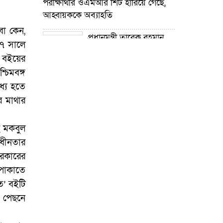
পরীক্ষার্থীর ওএমআর শিট হারিয়ে গেছে,
আহ্বায়ককে অব্যাহতি
ো কেন,
প্রধানমন্ত্রী তারেক রহমান
০৭ সালে
নদী খনন কর্মসূচির উদ্যোগ গ্রহণ করেছে :
 বইয়ের
প্রতিমন্ত্রী টুকু
চিমবঙ্গ
গোপালপুরে শিক্ষার্থীদের
ধ্য হতে
শিক্ষা উপকরণ বিতরণ ও শ্রেষ্ঠ প্রধান
র মাথার
শিক্ষকদের সংবর্ধনা
ি মকবুল
গোপালপুরে যমুনার ভাঙনে
ধীনতার
বিলীন বসতভিটা-আবাদি জমি, হুমকিতে
সরকারের
বন্যা নিয়ন্ত্রণ বাঁধ
 পাকাতে
গোপালপুরে প্রাথমিক শিক্ষা
িত’ বইটি
কর্মকর্তার বিরুদ্ধে দুর্নীতি ও
র পেছনে
অনিয়মের অভিযোগ