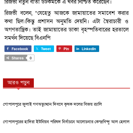
রিজভী নতুন বার্তা ডটকমকে এ খবর নিশ্চিত করেছেন।
রিজভী বলেন, “যেহেতু আজকে জামায়াতের সমাবেশ করার
কথা ছিল।কিন্তু প্রশাসন অনুমতি দেয়নি। এটা স্বৈরাচারী ও
অগণতান্ত্রিক। তাই জামায়াতের ডাকা বৃহস্পতিবারের হরতালে
সমর্থন দিয়েছে বিএনপি
Facebook
Tweet
Pin
LinkedIn
Shares
0
আরও পড়ুন
গোপালপুরে জুলাই গণঅভ্যুত্থান দিবসে কৃষক দলের বিজয় র‍্যালি
গোপালপুরের হাদিরা ইউনিয়ন পরিষদ নির্বাচনে আলোচনার কেন্দ্রবিন্দু আল হেলাল