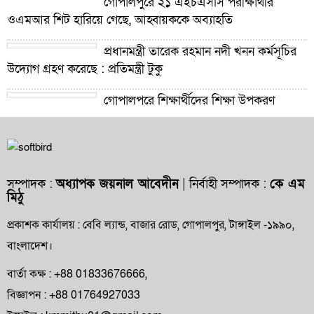
গোপালপুরে ২১ এইচএসসি পরীক্ষার্থীর
ওএমআর শিট হারিয়ে গেছে, আহ্বায়ককে অব্যাহতি
প্রধানমন্ত্রী তারেক রহমান নদী খনন কর্মসূচির
উদ্যোগ গ্রহণ করেছে : প্রতিমন্ত্রী টুকু
গোপালপুরে শিক্ষার্থীদের শিক্ষা উপকরণ
বিতরণ ও শ্রেষ্ঠ প্রধান শিক্ষকদের সংবর্ধনা
গোপালপুরে যমুনার ভাঙনে বিলীন বসতভিটা-
আবাদি জমি, হুমকিতে বন্যা নিয়ন্ত্রণ বাঁধ
সম্পাদক :
অধ্যাপক জয়নাল আবেদীন
| নির্বাহী সম্পাদক :
কে এম
মিঠু
গোপালপুরে প্রাথমিক শিক্ষা কর্মকর্তার বিরুদ্ধে
দুর্নীতি ও অনিয়মের অভিযোগ
প্রকাশক কার্যালয় : বেবি ল্যান্ড, বাজার রোড, গোপালপুর, টাঙ্গাইল -১৯৯০,
বাংলাদেশ।
গোপালপুরে উপজেলা প্রাথমিক শিক্ষা
অফিসারের বিদায় সংবর্ধনা
বার্তা কক্ষ : +88 01833676666,
বিজ্ঞাপন : +88 01764927033
গোপালপুর প্রেসক্লাবের সংবাদকর্মীদের সঙ্গে