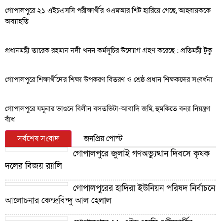
গোপালপুরে ২১ এইচএসসি পরীক্ষার্থীর ওএমআর শিট হারিয়ে গেছে, আহ্বায়ককে
অব্যাহতি
প্রধানমন্ত্রী তারেক রহমান নদী খনন কর্মসূচির উদ্যোগ গ্রহণ করেছে : প্রতিমন্ত্রী টুকু
গোপালপুরে শিক্ষার্থীদের শিক্ষা উপকরণ বিতরণ ও শ্রেষ্ঠ প্রধান শিক্ষকদের সংবর্ধনা
গোপালপুরে যমুনার ভাঙনে বিলীন বসতভিটা-আবাদি জমি, হুমকিতে বন্যা নিয়ন্ত্রণ
বাঁধ
সর্বশেষ সংবাদ
জনপ্রিয় পোস্ট
গোপালপুরে জুলাই গণঅভ্যুত্থান দিবসে কৃষক
দলের বিজয় র‍্যালি
গোপালপুরের হাদিরা ইউনিয়ন পরিষদ নির্বাচনে
আলোচনার কেন্দ্রবিন্দু আল হেলাল