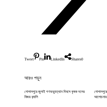
Tweet
Pin
LinkedIn
Shares
0
আরও পড়ুন
গোপালপুরে জুলাই গণঅভ্যুত্থান দিবসে কৃষক দলের
গোপালপুরে
বিজয় র‍্যালি
আলোচনার কে