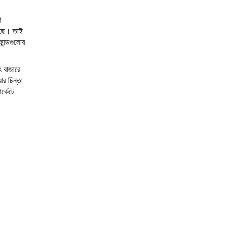
।
ণ
েছে। তাই
ান্ডগুলোর
ৎ বাজারে
ার চিন্তা
র্কেটে