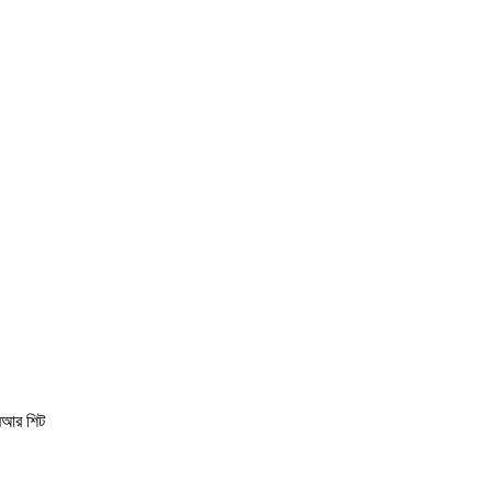
এমআর শিট