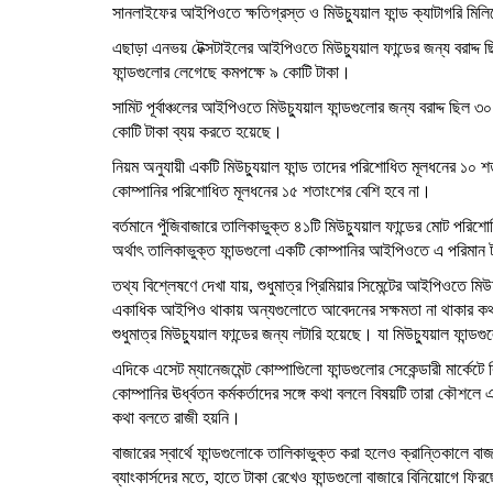
সানলাইফের আইপিওতে ক্ষতিগ্রস্ত ও মিউচ্যুয়াল ফান্ড ক্যাটাগরি ম
এছাড়া এনভয় টেক্সটাইলের আইপিওতে মিউচ্যুয়াল ফান্ডের জন্য বরাদ্দ
ফান্ডগুলোর লেগেছে কমপক্ষে ৯ কোটি টাকা।
সামিট পূর্বাঞ্চলের আইপিওতে মিউচ্যুয়াল ফান্ডগুলোর জন্য বরাদ্দ ছিল
কোটি টাকা ব্যয় করতে হয়েছে।
নিয়ম অনুযায়ী একটি মিউচ্যুয়াল ফান্ড তাদের পরিশোধিত মূলধনের
কোম্পানির পরিশোধিত মূলধনের ১৫ শতাংশের বেশি হবে না।
বর্তমানে পুঁজিবাজারে তালিকাভুক্ত ৪১টি মিউচ্যুয়াল ফান্ডের মোট
অর্থাৎ তালিকাভুক্ত ফান্ডগুলো একটি কোম্পানির আইপিওতে এ পরিমা
তথ্য বিশ্লেষণে দেখা যায়, শুধুমাত্র প্রিমিয়ার সিমেন্টের আইপিওতে
একাধিক আইপিও থাকায় অন্যগুলোতে আবেদনের সক্ষমতা না থাকার কথ
শুধুমাত্র মিউচ্যুয়াল ফান্ডের জন্য লটারি হয়েছে। যা মিউচ্যুয়াল ফান
এদিকে এসেট ম্যানেজমেন্ট কোম্পাগিুলো ফান্ডগুলোর সেকেন্ডারী মার্কেটে
কোম্পানির ঊর্ধ্বতন কর্মকর্তাদের সঙ্গে কথা বললে বিষয়টি তারা কৌশলে
কথা বলতে রাজী হয়নি।
বাজারের স্বার্থে ফান্ডগুলোকে তালিকাভুক্ত করা হলেও ক্রান্তিকালে বাজ
ব্যাংকার্সদের মতে, হাতে টাকা রেখেও ফান্ডগুলো বাজারে বিনিয়োগে