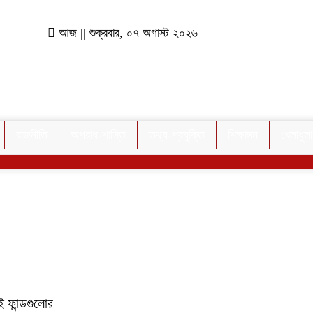
আজ || শুক্রবার, ০৭ অগাস্ট ২০২৬
রাজনীতি
অপরাধ-শাস্তি
তথ্য-প্রযুক্তি
শিক্ষাঙ্গন
খেলাধুলা
 ফান্ডগুলোর