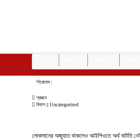
প্রচ্ছদ
সারাদেশ
গোপালপুর
টাঙ্গাইল
শিরোনাম :
প্রচ্ছদ
বিভাগ || Uncategorized
লোকসানের অজুহাত থাকলেও আইপিওতে অর্থ ঘাটতি নেই