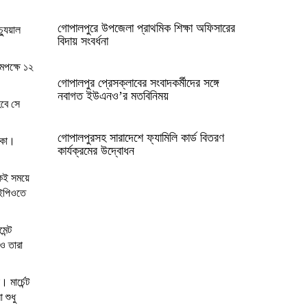
গোপালপুরে উপজেলা প্রাথমিক শিক্ষা অফিসারের
যুয়াল
বিদায় সংবর্ধনা
কমপক্ষে ১২
গোপালপুর প্রেসক্লাবের সংবাদকর্মীদের সঙ্গে
নবাগত ইউএনও’র মতবিনিময়
হবে সে
গোপালপুরসহ সারাদেশে ফ্যামিলি কার্ড বিতরণ
াকা।
কার্যক্রমের উদ্বোধন
একই সময়ে
আইপিওতে
েন্ট
েও তারা
মার্চেন্ট
 শুধু