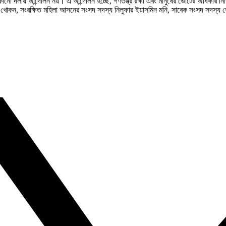
নো দলীয় আন্দোলন নয়। এ আন্দোলন হচ্ছে, গণতন্ত্র রক্ষা এবং মানুষের ভোটের অধিকার নিশ
দিন খোকন, সংরক্ষিত মহিলা আসনের সংসদ সদস্য নিলুফার ইয়াসমিন মনি, সাবেক সংসদ সদস্য 