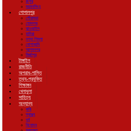
রংপুর
ময়মনসিংহ
গোপালপুর
পৌরসভা
হেমনগর
ঝাওয়াইল
হাদিরা
নগদা শিমলা
ধোপাকান্দি
আলমনগর
মির্জাপুর
টাঙ্গাইল
রাজনীতি
অপরাধ-শাস্তি
তথ্য-প্রযুক্তি
শিক্ষাঙ্গন
খেলাধুলা
সাহিত্য
অন্যান্য
কৃষি
স্বাস্থ্য
ধর্ম
বিনোদন
মুক্তমত