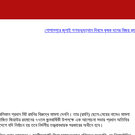
গোপালপুরে জুলাই গণঅভ্যুত্থান দিবসে কৃষক দলের বিজয় র‍্যালি
াবলিকান প্রধান মিট রমনির বিরুদ্ধে মামলা দেননি। তার (রমনি) ছেলে-মেয়ের নামেও মামলা
়োজিত জিয়াউর রহমানের ৭৭তম জন্মবার্ষিকী উপলক্ষে এক আলোচনা সভায় প্রধান অতিথির
শে যদি নির্বাচন হয় তবে নির্দলীয় তত্ত্বাবধায়ক সরকারের অধীনে হবে।