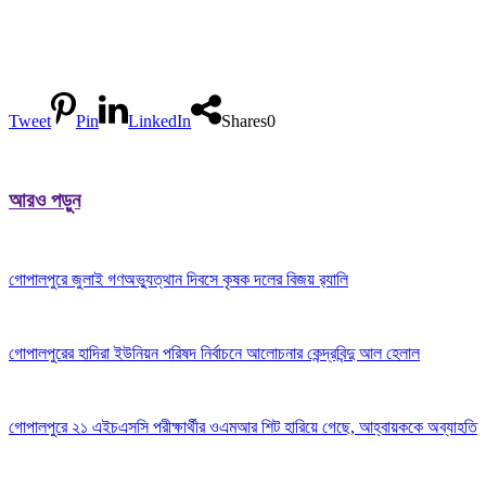
Tweet
Pin
LinkedIn
Shares
0
আরও পড়ুন
গোপালপুরে জুলাই গণঅভ্যুত্থান দিবসে কৃষক দলের বিজয় র‍্যালি
গোপালপুরের হাদিরা ইউনিয়ন পরিষদ নির্বাচনে আলোচনার কেন্দ্রবিন্দু আল হেলাল
গোপালপুরে ২১ এইচএসসি পরীক্ষার্থীর ওএমআর শিট হারিয়ে গেছে, আহ্বায়ককে অব্যাহতি